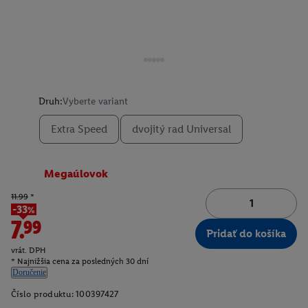
Druh:
Vyberte variant
Extra Speed
dvojitý rad Universal
Megaúlovok
11.99
*
-33%
7.99
Pridať do košíka
vrát. DPH
* Najnižšia cena za posledných 30 dní
Doručenie
Číslo produktu:
100397427