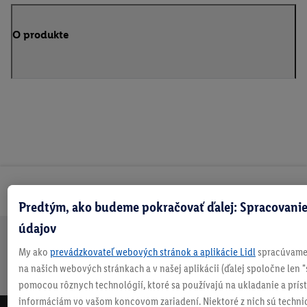
O produkte
Odoberaj Newsletter!
Predtým, ako budeme pokračovať ďalej: Spracovanie
údajov
Doprava
30 dní na
Vrátenie
Každý
Bezpečný nákup
My ako
prevádzkovateľ webových stránok a aplikácie Lidl
spracúvame 
zadarmo
vrátenie
zadarmo
týždeň
na našich webových stránkach a v našej aplikácii (ďalej spoločne len "
nad 70 €¹
niečo nové
pomocou rôznych technológií, ktoré sa používajú na ukladanie a prís
informáciám vo vašom koncovom zariadení. Niektoré z nich sú techni