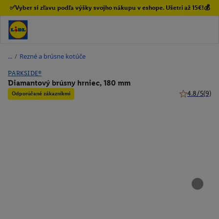
✅Vyber si zľavu podľa výšky svojho nákupu v eshope. Ušetri až 15€!💰
/
Rezné a brúsne kotúče
PARKSIDE®
Diamantový brúsny hrniec, 180 mm
4.8/5
(9)
Odporúčané zákazníkmi
4.8 z 5 hviez