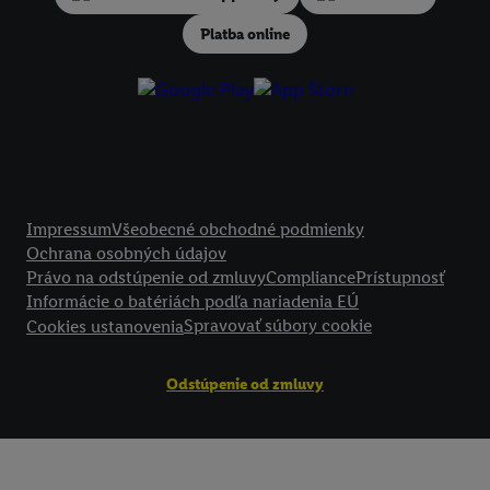
podmienkach spracúvania osobných údajov.
Platba online
Kliknutím na možnosť "
Odmietnuť
" môžete povoliť iba používanie po
technológií. Kliknutím na "
Súhlasím
" vyjadríte súhlas so spracúvaním
vyššie uvedené účely. Ďalšie informácie vrátane informácií o dobe u
údajov a Vašom práve kedykoľvek odvolať súhlas s účinnosťou do bu
nájdete v našich
zásadách ochrany osobných údajov
.
Imprint nájdete 
Právne informácie
Impressum
Všeobecné obchodné podmienky
Ochrana osobných údajov
Právo na odstúpenie od zmluvy
Compliance
Prístupnosť
Informácie o batériách podľa nariadenia EÚ
Spravovať súbory cookie
Cookies ustanovenia
Odstúpenie od zmluvy