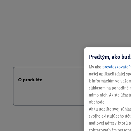
Predtým, ako bud
My ako
prevádzkovateľ 
našej aplikácii (ďalej 
O produkte
k informáciám vo vašom
súhlasom na pohodlné na
mimo nich. Ak ste účast
obchode.
Ak tu udelíte svoj súhla
svojho existujúceho účtu
mailovej adresy, ktorú 
zobrazovať vám personal