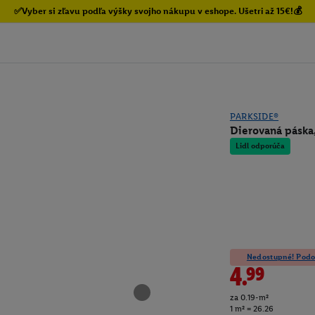
✅Vyber si zľavu podľa výšky svojho nákupu v eshope. Ušetri až 15€!💰
PARKSIDE®
Dierovaná páska
Lidl odporúča
Nedostupné! Podob
4.99
za 0.19-m²
1 m² = 26.26