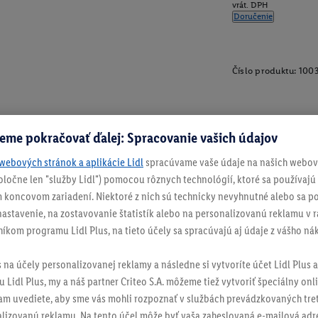
vrát. DPH
Doručenie
Číslo produktu:
100
eme pokračovať ďalej: Spracovanie vašich údajov
webových stránok a aplikácie Lidl
spracúvame vaše údaje na našich webový
spoločne len "služby Lidl") pomocou rôznych technológií, ktoré sa používajú
 koncovom zariadení. Niektoré z nich sú technicky nevyhnutné alebo sa po
stavenie, na zostavovanie štatistík alebo na personalizovanú reklamu v rá
níkom programu Lidl Plus, na tieto účely sa spracúvajú aj údaje z vášho n
s na účely personalizovanej reklamy a následne si vytvoríte účet Lidl Plus a
 Lidl Plus, my a náš partner Criteo S.A. môžeme tiež vytvoriť špeciálny onli
tam uvediete, aby sme vás mohli rozpoznať v službách prevádzkovaných tre
izovanú reklamu. Na tento účel môže byť vaša zaheslovaná e-mailová adre