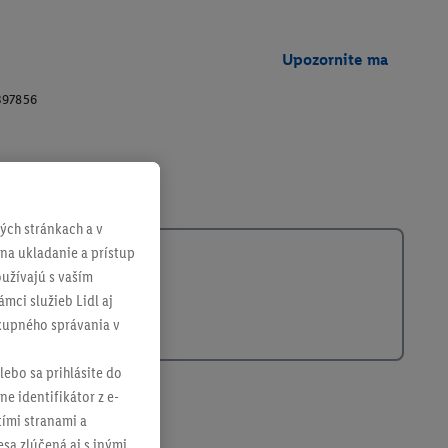
Upozornite ma
397856
ch stránkach a v
 na ukladanie a prístup
užívajú s vaším
mci služieb Lidl aj
ákupného správania v
lebo sa prihlásite do
ne identifikátor z e-
tími stranami a
sa zlúčená aj s inými