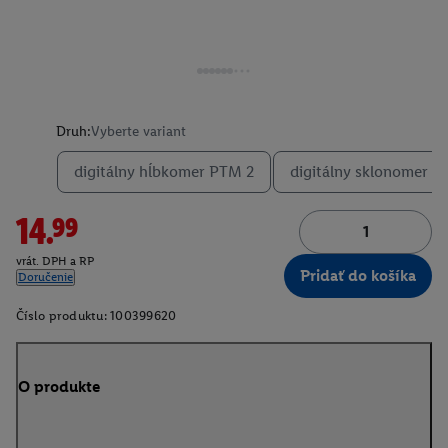
Druh:
Vyberte variant
digitálny hĺbkomer PTM 2
digitálny sklonomer 
14.99
vrát. DPH a RP
Pridať do košíka
Doručenie
Číslo produktu:
100399620
O produkte