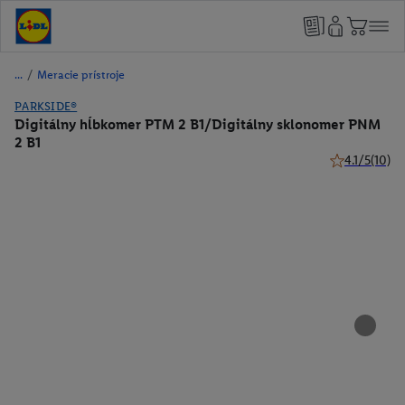
/
Meracie prístroje
PARKSIDE®
Digitálny hĺbkomer PTM 2 B1/Digitálny sklonomer PNM
2 B1
4.1/5
(10)
4.1 z 5 hviezd