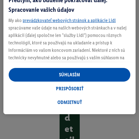
ť
Spracovanie vašich údajov
d
My ako
prevádzkovateľ webových stránok a aplikácie Lidl
o
spracúvame vaše údaje na našich webových stránkach a v našej
aplikácii (ďalej spoločne len "služby Lidl") pomocou rôznych
na
technológií, ktoré sa používajú na ukladanie a prístup k
j
informáciám vo vašom koncovom zariadení. Niektoré z nich sú
technicky nevyhnutné alebo sa používajú s vaším súhlasom na
m
pohodlné nastavenie, na zostavovanie štatistík alebo na
en
personalizovanú reklamu v rámci služieb Lidl aj mimo nich. Ak
SÚHLASÍM
ste účastníkom programu Lidl Plus, na tieto účely sa spracúvajú
ši
aj údaje z vášho nákupného správania v obchode.
PRISPÔSOBIŤ
eh
Ak tu udelíte svoj súhlas na účely personalizovanej reklamy a
následne si vytvoríte účet Lidl Plus alebo sa prihlásite do svojho
ODMIETNUŤ
o
existujúceho účtu Lidl Plus, my a náš partner Criteo S.A. môžeme
d
tiež vytvoriť špeciálny online identifikátor z e-mailovej adresy,
ktorú tam uvediete, aby sme vás mohli rozpoznať v službách
et
prevádzkovaných tretími stranami a zobrazovať vám