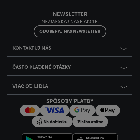
Ďalšie informácie vrátane informácií o dobe uchovávania
t
y
údajov a Vašom práve kedykoľvek odvolať súhlas s účinnosťou
NEWSLETTER
do budúcnosti nájdete v našich
zásadách ochrany osobných
NEZMEŠKAJ NAŠE AKCIE!
údajov
.
Imprint nájdete tu.
ODOBERAJ NÁŠ NEWSLETTER
KONTAKTUJ NÁS
ČASTO KLADENÉ OTÁZKY
VIAC OD LIDLA
SPÔSOBY PLATBY
Na dobierku
Platba online