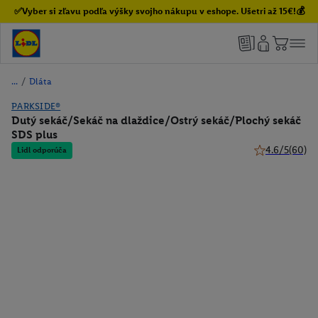
✅Vyber si zľavu podľa výšky svojho nákupu v eshope. Ušetri až 15€!💰
/
Dláta
PARKSIDE®
Dutý sekáč/Sekáč na dlaždice/Ostrý sekáč/Plochý sekáč
SDS plus
4.6/5
(60)
Lidl odporúča
4.6 z 5 hviezdi