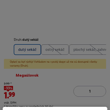
Druh:
dutý sekáč
dutý sekáč
ostrý sekáč
plochý sekáč, zahnut
Oplatí sa byť rýchly! Vzhľadom na vysoký dopyt už nie sú dostupné všetky
varianty (Druh).
Megaúlovok
2.99
*
-33%
1.99
vrát. DPH
* Najnižšia cena za posledných 30 dní