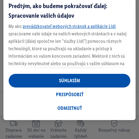
Doručenie
Predtým, ako budeme pokračovať ďalej:
Číslo produktu:
100399551006
Spracovanie vašich údajov
My ako
prevádzkovateľ webových stránok a aplikácie Lidl
O produkte
spracúvame vaše údaje na našich webových stránkach a v našej
aplikácii (ďalej spoločne len "služby Lidl") pomocou rôznych
technológií, ktoré sa používajú na ukladanie a prístup k
informáciám vo vašom koncovom zariadení. Niektoré z nich sú
technicky nevyhnutné alebo sa používajú s vaším súhlasom na
pohodlné nastavenie, na zostavovanie štatistík alebo na
personalizovanú reklamu v rámci služieb Lidl aj mimo nich. Ak
SÚHLASÍM
ste účastníkom programu Lidl Plus, na tieto účely sa spracúvajú
aj údaje z vášho nákupného správania v obchode.
PRISPÔSOBIŤ
Ak tu udelíte svoj súhlas na účely personalizovanej reklamy a
Odoberaj Newsletter!
následne si vytvoríte účet Lidl Plus alebo sa prihlásite do svojho
ODMIETNUŤ
existujúceho účtu Lidl Plus, my a náš partner Criteo S.A. môžeme
tiež vytvoriť špeciálny online identifikátor z e-mailovej adresy,
ktorú tam uvediete, aby sme vás mohli rozpoznať v službách
Doprava
30 dní na
Vrátenie
Každý
Bezpečný nákup
zadarmo
vrátenie
zadarmo
týždeň
prevádzkovaných tretími stranami a zobrazovať vám