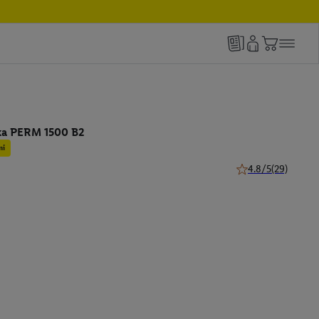
čka PERM 1500 B2
mi
4.8/5
(29)
4.8 z 5 hviezdičiek