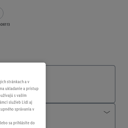
406113
ch stránkach a v
 na ukladanie a prístup
užívajú s vaším
mci služieb Lidl aj
ákupného správania v
lebo sa prihlásite do