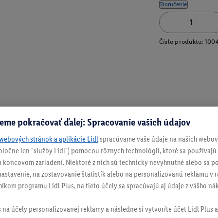
Doručenie
Číslo produktu:
100
eme pokračovať ďalej: Spracovanie vašich údajov
webových stránok a aplikácie Lidl
spracúvame vaše údaje na našich webový
spoločne len "služby Lidl") pomocou rôznych technológií, ktoré sa používajú
 koncovom zariadení. Niektoré z nich sú technicky nevyhnutné alebo sa po
stavenie, na zostavovanie štatistík alebo na personalizovanú reklamu v rá
níkom programu Lidl Plus, na tieto účely sa spracúvajú aj údaje z vášho n
s na účely personalizovanej reklamy a následne si vytvoríte účet Lidl Plus a