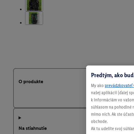
Predtým, ako bud
O produkte
My ako
prevádzkovateľ 
našej aplikácii (ďalej 
k informáciám vo vašom
súhlasom na pohodlné na
mimo nich. Ak ste účast
obchode.
Na stiahnutie
Ak tu udelíte svoj súhla