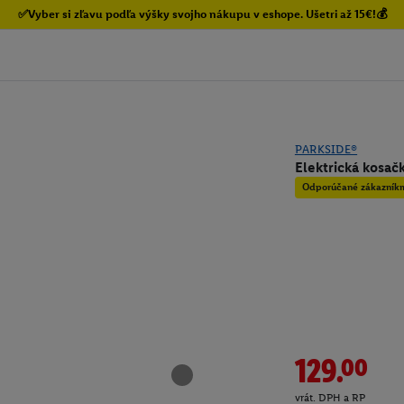
✅Vyber si zľavu podľa výšky svojho nákupu v eshope. Ušetri až 15€!💰
PARKSIDE®
Elektrická kosa
Odporúčané zákazník
129.00
vrát. DPH a RP