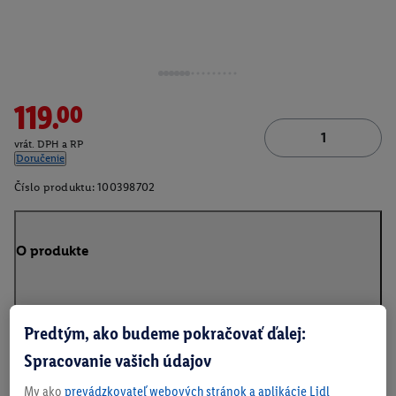
119.00
vrát. DPH a RP
Doručenie
Číslo produktu:
100398702
O produkte
Predtým, ako budeme pokračovať ďalej:
Na stiahnutie
Spracovanie vašich údajov
My ako
prevádzkovateľ webových stránok a aplikácie Lidl