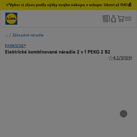
✅Vyber si zľavu podľa výšky svojho nákupu v eshope. Ušetri až 15€!💰
/
Záhradné náradie
PARKSIDE®
Elektrické kombinované náradie 2 v 1 PEKG 2 B2
4.3/5
(109)
4.3 z 5 hviezdi