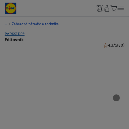
/
Záhradné náradie a technika
PARKSIDE®
Fóliovník
4.3/5
(80)
4.3 z 5 hviezdi