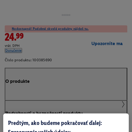
Nedostupné! Podobné skvelé produkty nájdeš tu.
24.99
Upozornite ma
vrát. DPH
Doručenie
Číslo produktu:
100385690
O produkte
Podrobnosti o bezpečnosti produktu
Predtým, ako budeme pokračovať ďalej:
Spracovanie vašich údajov