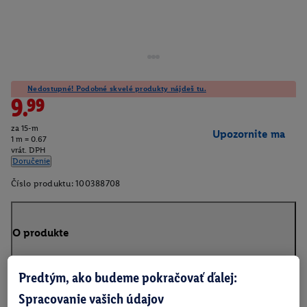
Nedostupné! Podobné skvelé produkty nájdeš tu.
9.99
za 15-m
Upozornite ma
1 m = 0.67
vrát. DPH
Doručenie
Číslo produktu:
100388708
O produkte
Predtým, ako budeme pokračovať ďalej:
Spracovanie vašich údajov