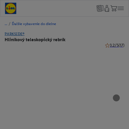
/
Ďalšie vybavenie do dielne
PARKSIDE®
Hliníkový teleskopický rebrík
3.2/5
(17)
3.2 z 5 hviezd