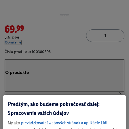
69.99
vrát. DPH
Doručenie
Číslo produktu:
100380398
O produkte
Predtým, ako budeme pokračovať ďalej:
Na stiahnutie
Spracovanie vašich údajov
My ako
prevádzkovateľ webových stránok a aplikácie Lidl