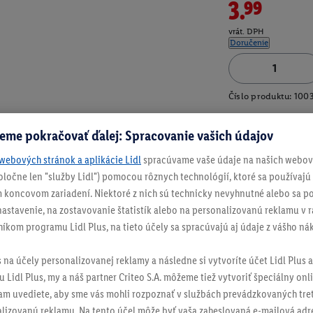
3.99
vrát. DPH
Doručenie
Číslo produktu:
100
eme pokračovať ďalej: Spracovanie vašich údajov
webových stránok a aplikácie Lidl
spracúvame vaše údaje na našich webový
spoločne len "služby Lidl") pomocou rôznych technológií, ktoré sa používajú
 koncovom zariadení. Niektoré z nich sú technicky nevyhnutné alebo sa po
stavenie, na zostavovanie štatistík alebo na personalizovanú reklamu v rá
níkom programu Lidl Plus, na tieto účely sa spracúvajú aj údaje z vášho n
s na účely personalizovanej reklamy a následne si vytvoríte účet Lidl Plus a
 Lidl Plus, my a náš partner Criteo S.A. môžeme tiež vytvoriť špeciálny onli
tam uvediete, aby sme vás mohli rozpoznať v službách prevádzkovaných tre
izovanú reklamu. Na tento účel môže byť vaša zaheslovaná e-mailová adre