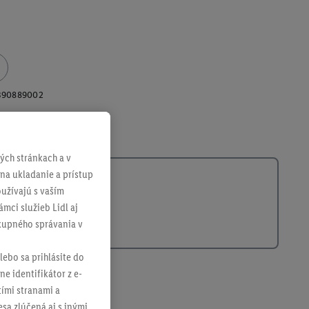
390889002
ch stránkach a v
 na ukladanie a prístup
užívajú s vaším
mci služieb Lidl aj
ákupného správania v
lebo sa prihlásite do
ne identifikátor z e-
tími stranami a
sa zlúčená aj s inými