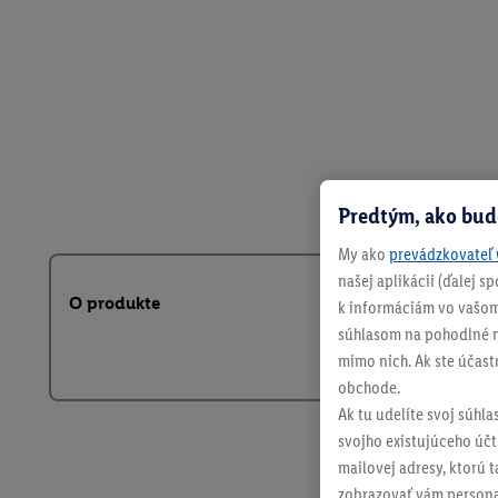
Predtým, ako bud
My ako
prevádzkovateľ 
našej aplikácii (ďalej 
O produkte
k informáciám vo vašom
súhlasom na pohodlné na
mimo nich. Ak ste účast
obchode.
Ak tu udelíte svoj súhla
svojho existujúceho účtu
mailovej adresy, ktorú 
zobrazovať vám personal