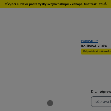
✅Vyber si zľavu podľa výšky svojho nákupu v eshope. Ušetri až 15€!💰
PARKSIDE®
Kolíkové kľúče
Odporúčané zákazník
Druh:
súprava
súprava 