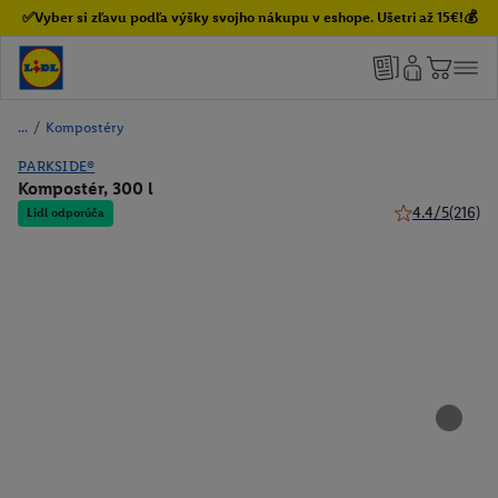
✅Vyber si zľavu podľa výšky svojho nákupu v eshope. Ušetri až 15€!💰
/
Kompostéry
PARKSIDE®
Kompostér, 300 l
4.4/5
(216)
Lidl odporúča
4.4 z 5 hviezdi