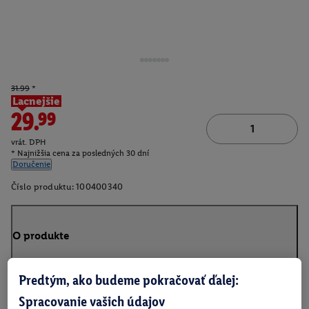
31.99
*
Lacnejšie
29.99
vrát. DPH
* Najnižšia cena za posledných 30 dní
Doručenie
Číslo produktu:
100400340
O produkte
Predtým, ako budeme pokračovať ďalej:
Spracovanie vašich údajov