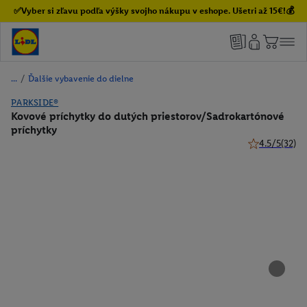
✅Vyber si zľavu podľa výšky svojho nákupu v eshope. Ušetri až 15€!💰
/
Ďalšie vybavenie do dielne
PARKSIDE®
Kovové príchytky do dutých priestorov/Sadrokartónové
príchytky
4.5/5
(32)
4.5 z 5 hviezd