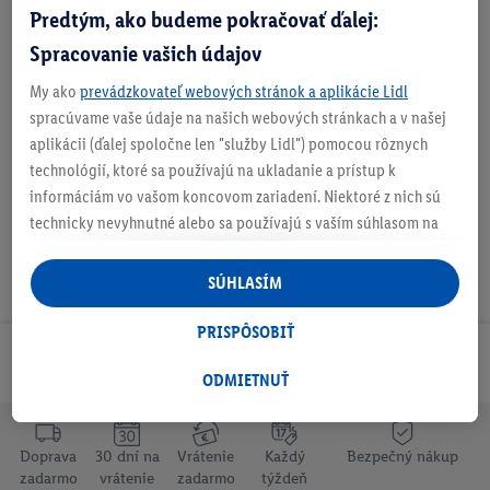
O produkte
Predtým, ako budeme pokračovať ďalej:
Spracovanie vašich údajov
My ako
prevádzkovateľ webových stránok a aplikácie Lidl
spracúvame vaše údaje na našich webových stránkach a v našej
Na stiahnutie
aplikácii (ďalej spoločne len "služby Lidl") pomocou rôznych
technológií, ktoré sa používajú na ukladanie a prístup k
informáciám vo vašom koncovom zariadení. Niektoré z nich sú
technicky nevyhnutné alebo sa používajú s vaším súhlasom na
pohodlné nastavenie, na zostavovanie štatistík alebo na
personalizovanú reklamu v rámci služieb Lidl aj mimo nich. Ak
SÚHLASÍM
ste účastníkom programu Lidl Plus, na tieto účely sa spracúvajú
aj údaje z vášho nákupného správania v obchode.
PRISPÔSOBIŤ
Ak tu udelíte svoj súhlas na účely personalizovanej reklamy a
Odoberaj Newsletter!
následne si vytvoríte účet Lidl Plus alebo sa prihlásite do svojho
ODMIETNUŤ
existujúceho účtu Lidl Plus, my a náš partner Criteo S.A. môžeme
tiež vytvoriť špeciálny online identifikátor z e-mailovej adresy,
Doprava
30 dní na
Vrátenie
Každý
Bezpečný nákup
ktorú tam uvediete, aby sme vás mohli rozpoznať v službách
zadarmo
vrátenie
zadarmo
týždeň
prevádzkovaných tretími stranami a zobrazovať vám