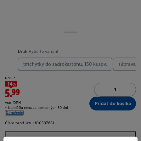
Druh:
Vyberte variant
príchytky do sadrokartónu, 150 kusov.
súprava mo
6.99
*
-14%
5.99
vrát. DPH
Pridať do košíka
* Najnižšia cena za posledných 30 dní
Doručenie
Číslo produktu:
100397681