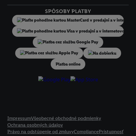
technológií. Kliknutím na "
Súhlasím
" vyjadríte súhlas so spracúvaním
SPÔSOBY PLATBY
vyššie uvedené účely. Ďalšie informácie vrátane informácií o dobe u
údajov a Vašom práve kedykoľvek odvolať súhlas s účinnosťou do bu
nájdete v našich
zásadách ochrany osobných údajov
.
Imprint nájdete 
Na dobierku
Platba online
Právne informácie
Impressum
Všeobecné obchodné podmienky
Ochrana osobných údajov
Právo na odstúpenie od zmluvy
Compliance
Prístupnosť