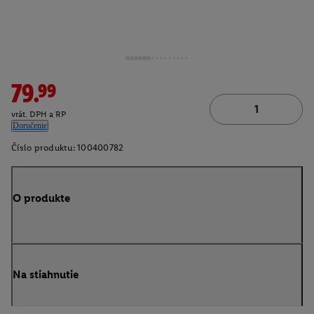
79.99
vrát. DPH a RP
Doručenie
Číslo produktu:
100400782
O produkte
Na stiahnutie