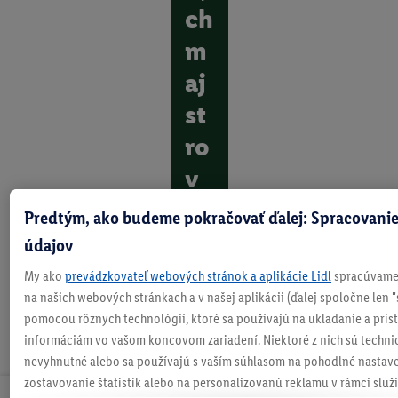
ch
m
aj
st
ro
v
O
Predtým, ako budeme pokračovať ďalej: Spracovanie
b
údajov
j
a
My ako
prevádzkovateľ webových stránok a aplikácie Lidl
spracúvame 
v
na našich webových stránkach a v našej aplikácii (ďalej spoločne len "
t
pomocou rôznych technológií, ktoré sa používajú na ukladanie a prís
e
v
informáciám vo vašom koncovom zariadení. Niektoré z nich sú techni
š
nevyhnutné alebo sa používajú s vaším súhlasom na pohodlné nastave
e
zostavovanie štatistík alebo na personalizovanú reklamu v rámci služi
t