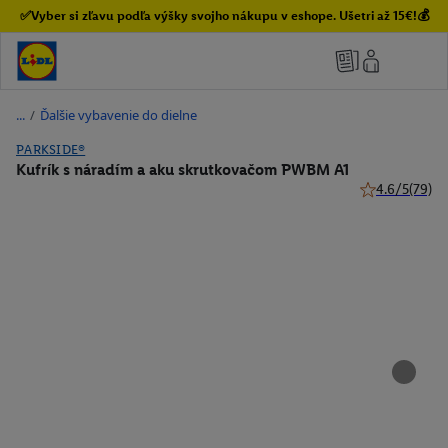
✅Vyber si zľavu podľa výšky svojho nákupu v eshope. Ušetri až 15€!💰
/
Ďalšie vybavenie do dielne
PARKSIDE®
Kufrík s náradím a aku skrutkovačom PWBM A1
4.6/5
(79)
4.6 z 5 hviezd