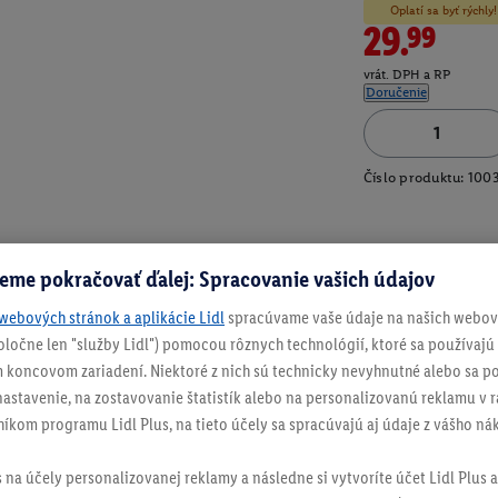
Oplatí sa byť rýchl
29.99
vrát. DPH a RP
Doručenie
Číslo produktu:
100
eme pokračovať ďalej: Spracovanie vašich údajov
webových stránok a aplikácie Lidl
spracúvame vaše údaje na našich webový
spoločne len "služby Lidl") pomocou rôznych technológií, ktoré sa používajú
 koncovom zariadení. Niektoré z nich sú technicky nevyhnutné alebo sa po
stavenie, na zostavovanie štatistík alebo na personalizovanú reklamu v rá
níkom programu Lidl Plus, na tieto účely sa spracúvajú aj údaje z vášho n
s na účely personalizovanej reklamy a následne si vytvoríte účet Lidl Plus a