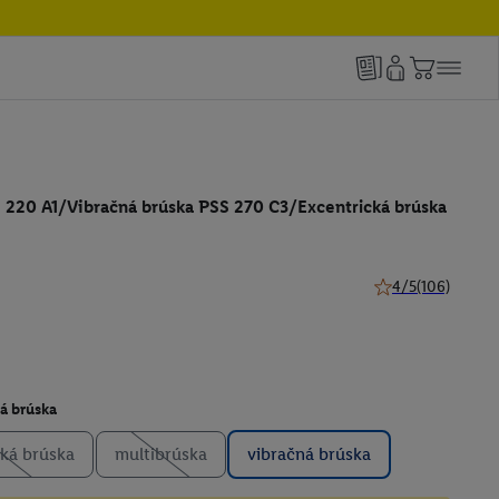
 220 A1/Vibračná brúska PSS 270 C3/Excentrická brúska
4/5
(106)
4 z 5 hviezdičiek 
á brúska
cká brúska
multibrúska
vibračná brúska