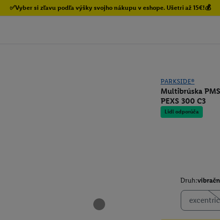
✅Vyber si zľavu podľa výšky svojho nákupu v eshope. Ušetri až 15€!💰
PARKSIDE®
Multibrúska PMS
PEXS 300 C3
Lidl odporúča
Druh:
vibračn
excentri