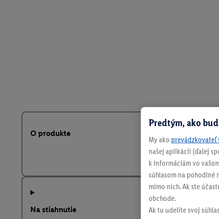
Predtým, ako bud
O produkte
My ako
prevádzkovateľ 
našej aplikácii (ďalej 
k informáciám vo vašom
súhlasom na pohodlné na
mimo nich. Ak ste účast
obchode.
Na stiahnutie
Ak tu udelíte svoj súhla