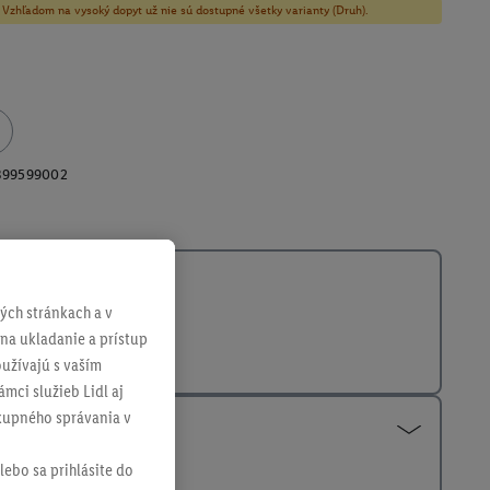
y! Vzhľadom na vysoký dopyt už nie sú dostupné všetky varianty (Druh).
399599002
ch stránkach a v
 na ukladanie a prístup
užívajú s vaším
mci služieb Lidl aj
ákupného správania v
lebo sa prihlásite do