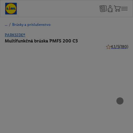
/
Brúsky a príslušenstvo
PARKSIDE®
Multifunkčná brúska PMFS 200 C3
4.1/5
(180)
4.1 z 5 hviezdi