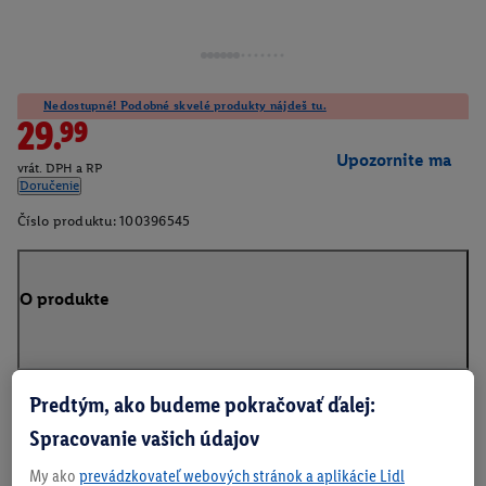
Nedostupné! Podobné skvelé produkty nájdeš tu.
29.99
Upozornite ma
vrát. DPH a RP
Doručenie
Číslo produktu:
100396545
O produkte
Predtým, ako budeme pokračovať ďalej:
Na stiahnutie
Spracovanie vašich údajov
My ako
prevádzkovateľ webových stránok a aplikácie Lidl