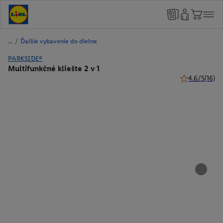
/
Ďalšie vybavenie do dielne
PARKSIDE®
Multifunkčné kliešte 2 v 1
4.6/5
(16)
4.6 z 5 hviezd