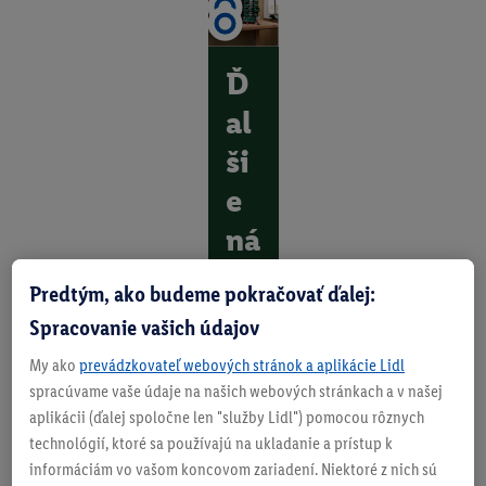
Ď
al
ši
e
ná
st
Predtým, ako budeme pokračovať ďalej:
ro
Spracovanie vašich údajov
je.
My ako
prevádzkovateľ webových stránok a aplikácie Lidl
Vi
spracúvame vaše údaje na našich webových stránkach a v našej
aplikácii (ďalej spoločne len "služby Lidl") pomocou rôznych
ac
technológií, ktoré sa používajú na ukladanie a prístup k
zr
informáciám vo vašom koncovom zariadení. Niektoré z nich sú