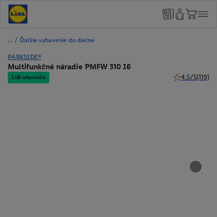
/
Ďalšie vybavenie do dielne
PARKSIDE®
Multifunkčné náradie PMFW 310 I6
4.5/5
(119)
Lidl odporúča
4.5 z 5 hviezdi