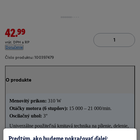
42.99
vrát. DPH a RP
Doručenie
Číslo produktu:
100397479
O produkte
Menovitý príkon:
310 W
Otáčky motora (6 stupňov):
15 000 – 21 000/min.
Oscilačný uhol:
3°
Univerzálne použiteľná kmitavá technika na pílenie, delenie,
škrabanie a brúsenie
Predtým, ako budeme pokračovať ďalej: