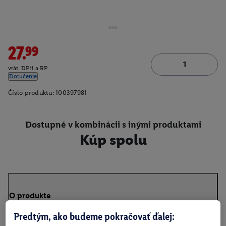
27.99
vrát. DPH a RP
Doručenie
Číslo produktu:
100397981
Dostupné v kombinácii s inými produktami
Kúp spolu
O produkte
Predtým, ako budeme pokračovať ďalej: