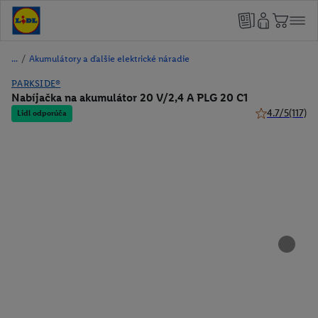
/
Akumulátory a ďalšie elektrické náradie
PARKSIDE®
Nabíjačka na akumulátor 20 V/2,4 A PLG 20 C1
4.7/5
(117)
Lidl odporúča
4.7 z 5 hviezdi