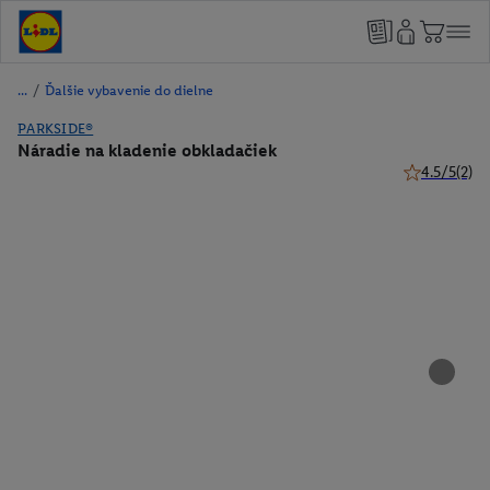
/
Ďalšie vybavenie do dielne
PARKSIDE®
Náradie na kladenie obkladačiek
4.5/5
(2)
4.5 z 5 hviez