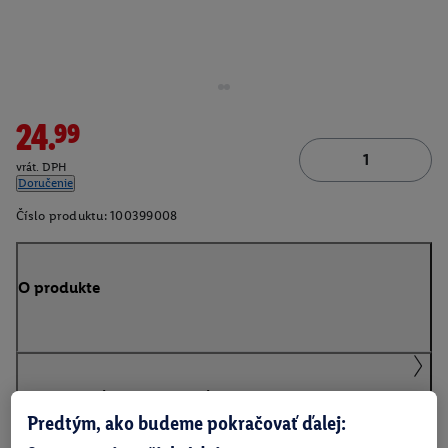
24.99
vrát. DPH
Doručenie
Číslo produktu:
100399008
O produkte
Podrobnosti o bezpečnosti produktu
Predtým, ako budeme pokračovať ďalej: