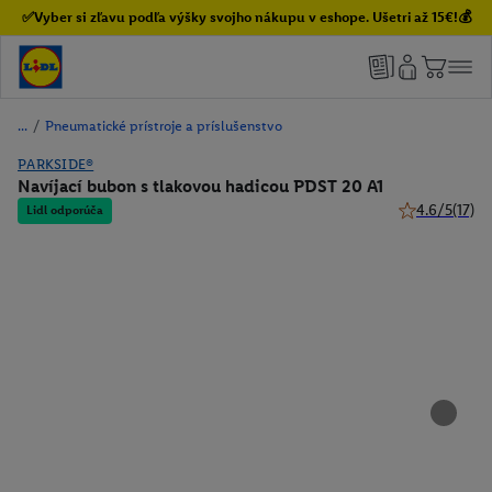
✅Vyber si zľavu podľa výšky svojho nákupu v eshope. Ušetri až 15€!💰
/
Pneumatické prístroje a príslušenstvo
PARKSIDE®
Navíjací bubon s tlakovou hadicou PDST 20 A1
4.6/5
(17)
Lidl odporúča
4.6 z 5 hviezd