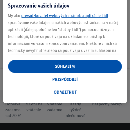
Spracovanie vašich údajov
My ako
prevádzkovateľ webových stránok a aplikácie Lidl
Podrobnosti o bezpečnosti produktu
spracúvame vaše údaje na našich webových stránkach a v našej
aplikácii (ďalej spoločne len "služby Lidl") pomocou rôznych
technológií, ktoré sa používajú na ukladanie a prístup k
informáciám vo vašom koncovom zariadení. Niektoré z nich sú
technicky nevyhnutné alebo sa používajú s vaším súhlasom na
pohodlné nastavenie, na zostavovanie štatistík alebo na
personalizovanú reklamu v rámci služieb Lidl aj mimo nich. Ak
SÚHLASÍM
ste účastníkom programu Lidl Plus, na tieto účely sa spracúvajú
aj údaje z vášho nákupného správania v obchode.
Odoberaj Newsletter!
PRISPÔSOBIŤ
Ak tu udelíte svoj súhlas na účely personalizovanej reklamy a
následne si vytvoríte účet Lidl Plus alebo sa prihlásite do svojho
ODMIETNUŤ
existujúceho účtu Lidl Plus, my a náš partner Criteo S.A. môžeme
Doprava
30 dní na
Vrátenie
Každý
Bezpečný nákup
tiež vytvoriť špeciálny online identifikátor z e-mailovej adresy,
zadarmo
vrátenie
zadarmo
týždeň
ktorú tam uvediete, aby sme vás mohli rozpoznať v službách
nad 70 €¹
niečo nové
prevádzkovaných tretími stranami a zobrazovať vám
personalizovanú reklamu. Na tento účel môže byť vaša