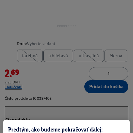
Druh:
Vyberte variant
farebná
trblietavá
ultra silná
čierna
2.69
vrát. DPH
Pridať do košíka
Doručenie
Číslo produktu:
100387408
O produkte
Predtým, ako budeme pokračovať ďalej: