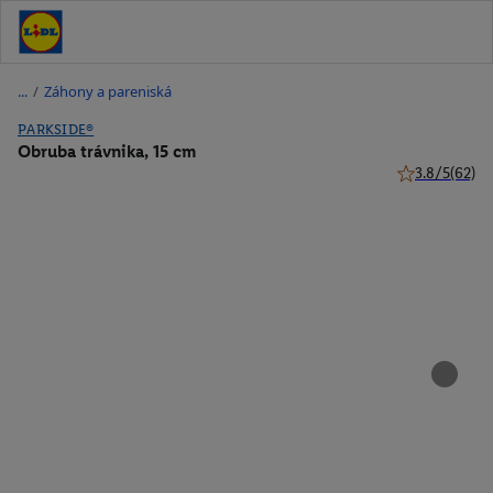
/
Záhony a pareniská
PARKSIDE®
Obruba trávnika, 15 cm
3.8/5
(62)
3.8 z 5 hviezd