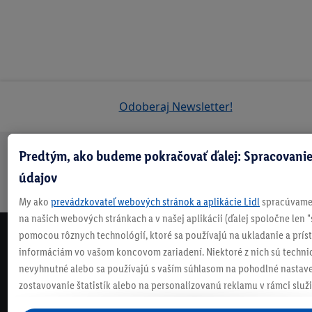
Odoberaj Newsletter!
Predtým, ako budeme pokračovať ďalej: Spracovanie
Doprava
30 dní na
Vrátenie
Každý
Bezpečný nákup
údajov
zadarmo
vrátenie
zadarmo
týždeň
nad 70 €¹
niečo nové
My ako
prevádzkovateľ webových stránok a aplikácie Lidl
spracúvame 
na našich webových stránkach a v našej aplikácii (ďalej spoločne len "
pomocou rôznych technológií, ktoré sa používajú na ukladanie a prís
NEWSLETTER
informáciám vo vašom koncovom zariadení. Niektoré z nich sú techni
NEZMEŠKAJ NAŠE AKCIE!
nevyhnutné alebo sa používajú s vaším súhlasom na pohodlné nastave
ODOBERAJ NÁŠ NEWSLETTER
zostavovanie štatistík alebo na personalizovanú reklamu v rámci služi
mimo nich. Ak ste účastníkom programu Lidl Plus, na tieto účely sa sp