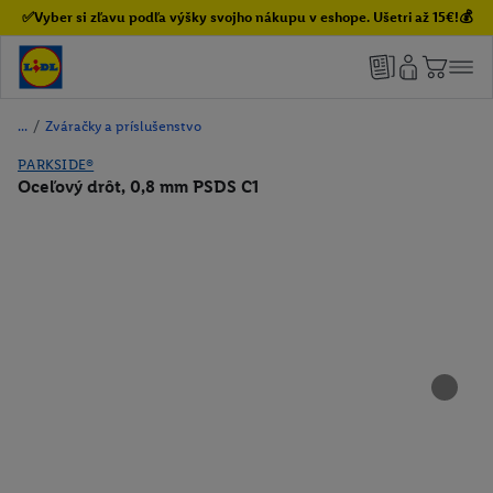
✅Vyber si zľavu podľa výšky svojho nákupu v eshope. Ušetri až 15€!💰
/
Zváračky a príslušenstvo
PARKSIDE®
Oceľový drôt, 0,8 mm PSDS C1