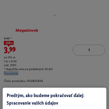
Megaúlovok
4.99
*
-20%
3.99
za 170-m
1 m = 0.02
vrát. DPH
* Najnižšia cena za posledných 30 dní
Doručenie
Číslo produktu:
100405834
Predtým, ako budeme pokračovať ďalej:
O produkte
Spracovanie vašich údajov