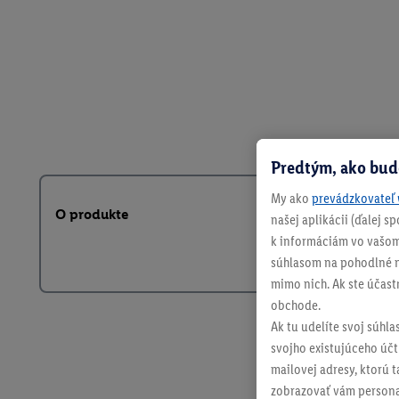
Predtým, ako bud
My ako
prevádzkovateľ 
O produkte
našej aplikácii (ďalej 
k informáciám vo vašom
súhlasom na pohodlné na
mimo nich. Ak ste účast
obchode.
Ak tu udelíte svoj súhla
svojho existujúceho účtu
mailovej adresy, ktorú 
zobrazovať vám personal