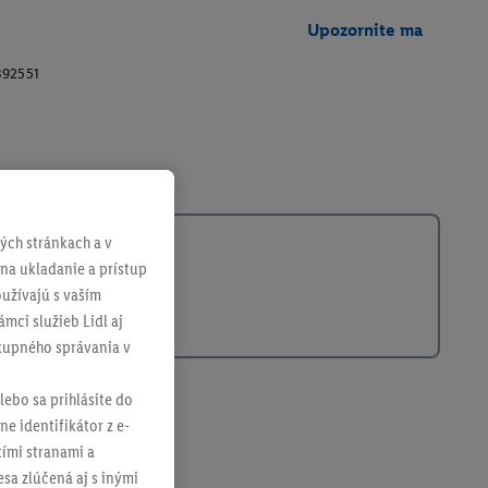
Upozornite ma
392551
ch stránkach a v
 na ukladanie a prístup
užívajú s vaším
mci služieb Lidl aj
ákupného správania v
lebo sa prihlásite do
ne identifikátor z e-
tími stranami a
sa zlúčená aj s inými