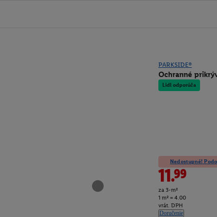
PARKSIDE®
Ochranné prikrýv
Lidl odporúča
Nedostupné! Podob
11.99
za 3-m²
1 m² = 4.00
vrát. DPH
Doručenie