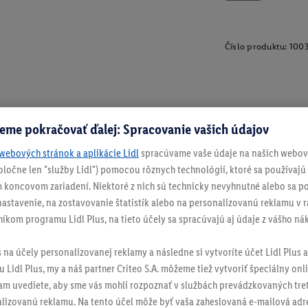
Číslo produktu:
100
eme pokračovať ďalej: Spracovanie vašich údajov
webových stránok a aplikácie Lidl
spracúvame vaše údaje na našich webový
spoločne len "služby Lidl") pomocou rôznych technológií, ktoré sa používajú
 koncovom zariadení. Niektoré z nich sú technicky nevyhnutné alebo sa po
stavenie, na zostavovanie štatistík alebo na personalizovanú reklamu v rá
níkom programu Lidl Plus, na tieto účely sa spracúvajú aj údaje z vášho n
s na účely personalizovanej reklamy a následne si vytvoríte účet Lidl Plus a
 Lidl Plus, my a náš partner Criteo S.A. môžeme tiež vytvoriť špeciálny onli
tam uvediete, aby sme vás mohli rozpoznať v službách prevádzkovaných tre
izovanú reklamu. Na tento účel môže byť vaša zaheslovaná e-mailová adre