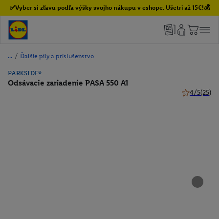
✅Vyber si zľavu podľa výšky svojho nákupu v eshope. Ušetri až 15€!💰
/
Ďalšie píly a príslušenstvo
PARKSIDE®
Odsávacie zariadenie PASA 550 A1
4/5
(25)
4 z 5 hviezd