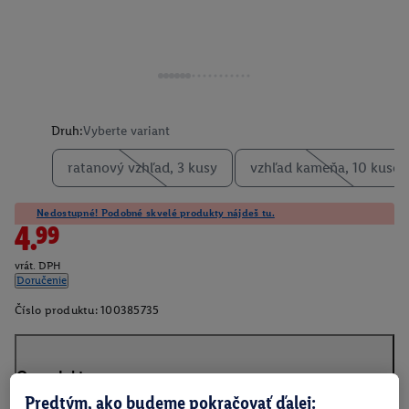
Druh:
Vyberte variant
ratanový vzhľad, 3 kusy
vzhľad kameňa, 10 kusov
Nedostupné! Podobné skvelé produkty nájdeš tu.
4.99
vrát. DPH
Doručenie
Číslo produktu:
100385735
O produkte
Predtým, ako budeme pokračovať ďalej: