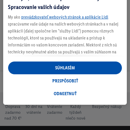
Spracovanie vašich údajov
My ako
prevádzkovateľ webových stránok a aplikácie Lidl
Podrobnosti o bezpečnosti produktu
spracúvame vaše údaje na našich webových stránkach a v našej
aplikácii (ďalej spoločne len "služby Lidl") pomocou rôznych
technológií, ktoré sa používajú na ukladanie a prístup k
informáciám vo vašom koncovom zariadení. Niektoré z nich sú
technicky nevyhnutné alebo sa používajú s vaším súhlasom na
pohodlné nastavenie, na zostavovanie štatistík alebo na
personalizovanú reklamu v rámci služieb Lidl aj mimo nich. Ak
SÚHLASÍM
ste účastníkom programu Lidl Plus, na tieto účely sa spracúvajú
aj údaje z vášho nákupného správania v obchode.
PRISPÔSOBIŤ
Odoberaj Newsletter!
Ak tu udelíte svoj súhlas na účely personalizovanej reklamy a
následne si vytvoríte účet Lidl Plus alebo sa prihlásite do svojho
ODMIETNUŤ
existujúceho účtu Lidl Plus, my a náš partner Criteo S.A. môžeme
Doprava
30 dní na
Vrátenie
Každý
Bezpečný nákup
tiež vytvoriť špeciálny online identifikátor z e-mailovej adresy,
zadarmo
vrátenie
zadarmo
týždeň
ktorú tam uvediete, aby sme vás mohli rozpoznať v službách
nad 70 €¹
niečo nové
prevádzkovaných tretími stranami a zobrazovať vám
personalizovanú reklamu. Na tento účel môže byť vaša