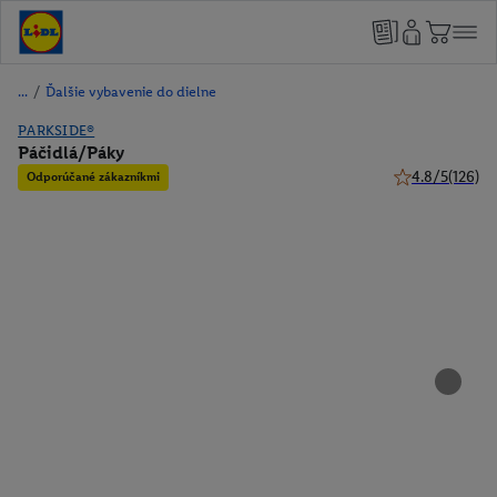
/
Ďalšie vybavenie do dielne
PARKSIDE®
Páčidlá/Páky
4.8/5
(126)
Odporúčané zákazníkmi
4.8 z 5 hviezdi