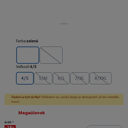
Farba:
zelená
Veľkosť:
4/S
4/S
5/M
6/L
7/XL
8/XXL
Oplatí sa byť rýchly!
Vzhľadom na vysoký dopyt je dostupných už len niekoľko
kusov.
Megaúlovok
6.99
*
-28%