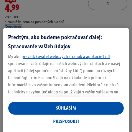
4.99
vrát. DPH
* Najnižšia cena za posledných 30 dní
Doručenie
Predtým, ako budeme pokračovať ďalej:
Číslo produktu:
100398783001
Spracovanie vašich údajov
My ako
prevádzkovateľ webových stránok a aplikácie Lidl
Zistite svoju veľkosť
spracúvame vaše údaje na našich webových stránkach a v našej
aplikácii (ďalej spoločne len "služby Lidl") pomocou rôznych
technológií, ktoré sa používajú na ukladanie a prístup k
informáciám vo vašom koncovom zariadení. Niektoré z nich sú
technicky nevyhnutné alebo sa používajú s vaším súhlasom na
O produkte
pohodlné nastavenie, na zostavovanie štatistík alebo na
personalizovanú reklamu v rámci služieb Lidl aj mimo nich. Ak
SÚHLASÍM
ste účastníkom programu Lidl Plus, na tieto účely sa spracúvajú
aj údaje z vášho nákupného správania v obchode.
PRISPÔSOBIŤ
Ak tu udelíte svoj súhlas na účely personalizovanej reklamy a