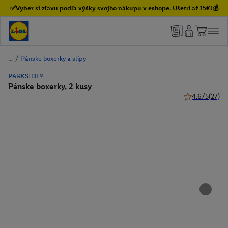
✅Vyber si zľavu podľa výšky svojho nákupu v eshope. Ušetri až 15€!💰
/
Pánske boxerky a slipy
PARKSIDE®
Pánske boxerky, 2 kusy
4.6/5
(27)
4.6 z 5 hviezd