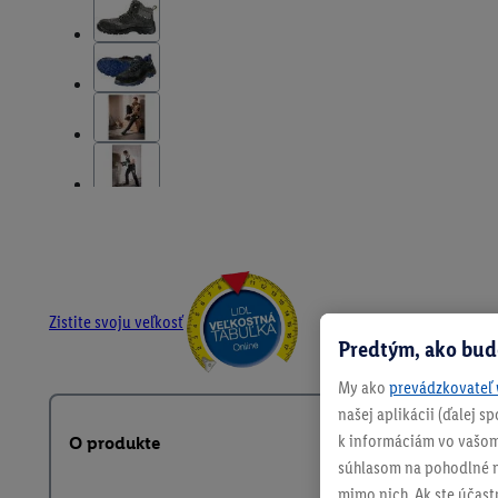
Zistite svoju veľkosť
Predtým, ako bud
My ako
prevádzkovateľ 
našej aplikácii (ďalej 
k informáciám vo vašom
O produkte
súhlasom na pohodlné na
mimo nich. Ak ste účast