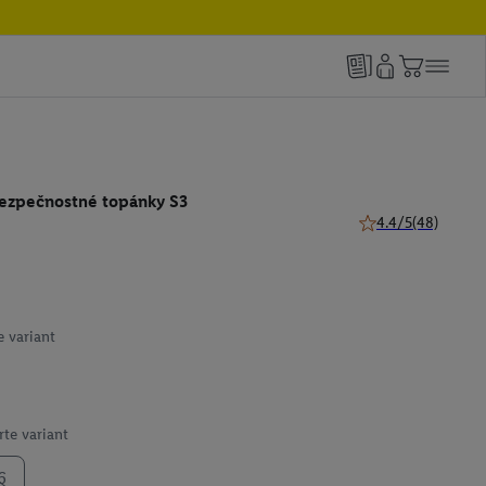
ezpečnostné topánky S3
4.4/5
(48)
4.4 z 5 hviezdičiek
e variant
te variant
6