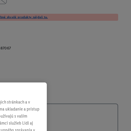
né skvelé produkty nájdeš tu.
387067
ch stránkach a v
 na ukladanie a prístup
užívajú s vaším
mci služieb Lidl aj
ákupného správania v