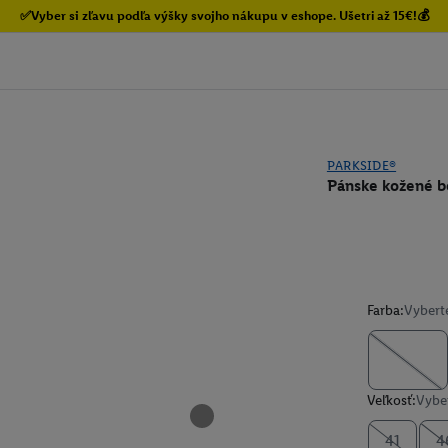
✅Vyber si zľavu podľa výšky svojho nákupu v eshope. Ušetri až 15€!💰
PARKSIDE®
Pánske kožené b
Farba:
Vybert
Veľkosť:
Vyber
41
4