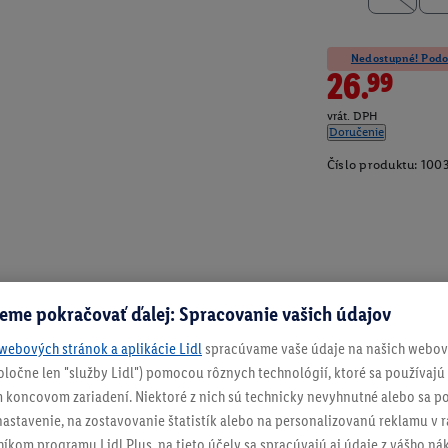
Nedostupné! Podob
26.99
vrát. DPH
Doručenie
Číslo produktu:
100
eme pokračovať ďalej: Spracovanie vašich údajov
webových stránok a aplikácie Lidl
spracúvame vaše údaje na našich webový
spoločne len "služby Lidl") pomocou rôznych technológií, ktoré sa používajú
 koncovom zariadení. Niektoré z nich sú technicky nevyhnutné alebo sa po
stavenie, na zostavovanie štatistík alebo na personalizovanú reklamu v rá
níkom programu Lidl Plus, na tieto účely sa spracúvajú aj údaje z vášho n