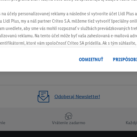
s na účely personalizovanej reklamy a následne si vytvoríte účet Lidl Plus a
 Lidl Plus, my a náš partner Criteo S.A. môžeme tiež vytvoriť špeciálny onli
tam uvediete, aby sme vás mohli rozpoznať v službách prevádzkovaných tre
izovanú reklamu. Na tento účel môže byť vaša zaheslovaná e-mailová adre
entifikátormi, ktoré vám spoločnosť Criteo SA pridelila. Ak s tým súhlasíte, 
klamy na produkty, o ktoré ste prejavili záujem (napr. vložením produktu do
le nie jeho zakúpením), sa môžu zobrazovať aj na rôznych zariadeniach a 
ODMIETNUŤ
PRISPÔSOB
 možno priradiť niekoľko koncových zariadení alebo používanie viacerých 
hovanej e-mailovej adresy a prípadne ďalších identifikátorov/identifikáto
ispozícii.
žete povoliť jednotlivé účely a nájsť ďalšie informácie o podmienkach sp
Odoberaj Newsletter!
Odmietnuť
" môžete povoliť iba používanie potrebných technológií. Kliknut
acúvaním na všetky vyššie uvedené účely. Ďalšie informácie vrátane inform
ašom práve kedykoľvek odvolať súhlas s účinnosťou do budúcnosti nájdet
nie
Vrátenie zadarmo
Každý
ov
.
Imprint nájdete tu.