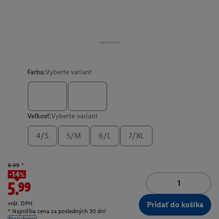
Farba:
Vyberte variant
Veľkosť:
Vyberte variant
4/S
5/M
6/L
7/XL
6.99
*
-14%
5.99
vrát. DPH
Pridať do košíka
* Najnižšia cena za posledných 30 dní
Doručenie