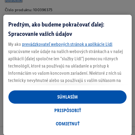
Číslo produktu:
100396375
Predtým, ako budeme pokračovať ďalej:
Spracovanie vašich údajov
Zistite svoju veľkosť
My ako
prevádzkovateľ webových stránok a aplikácie Lidl
spracúvame vaše údaje na našich webových stránkach a v našej
aplikácii (ďalej spoločne len "služby Lidl") pomocou rôznych
technológií, ktoré sa používajú na ukladanie a prístup k
O produkte
informáciám vo vašom koncovom zariadení. Niektoré z nich sú
technicky nevyhnutné alebo sa používajú s vaším súhlasom na
pohodlné nastavenie, na zostavovanie štatistík alebo na
personalizovanú reklamu v rámci služieb Lidl aj mimo nich. Ak
SÚHLASÍM
ste účastníkom programu Lidl Plus, na tieto účely sa spracúvajú
aj údaje z vášho nákupného správania v obchode.
PRISPÔSOBIŤ
Ak tu udelíte svoj súhlas na účely personalizovanej reklamy a
následne si vytvoríte účet Lidl Plus alebo sa prihlásite do svojho
ODMIETNUŤ
existujúceho účtu Lidl Plus, my a náš partner Criteo S.A. môžeme