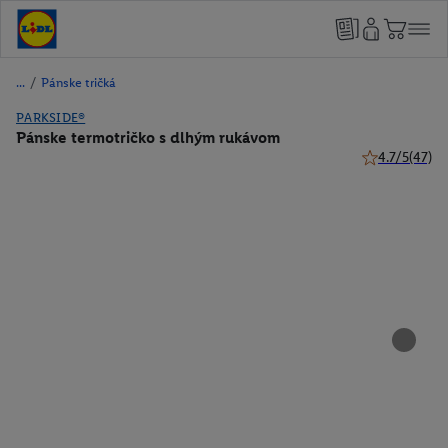
/
Pánske tričká
PARKSIDE®
Pánske termotričko s dlhým rukávom
4.7/5
(47)
4.7 z 5 hviezd