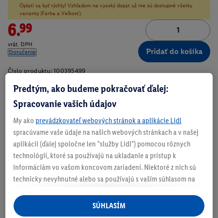
Oplatí sa byť rýchly! Vzhľadom na vysoký dopyt už nie sú dostupné všetky
varianty (Farba a Veľkosť).
6.99
vrát. DPH
Pridať do košíka
Doručenie
Číslo produktu:
100395499
Predtým, ako budeme pokračovať ďalej:
Spracovanie vašich údajov
Zistite svoju veľkosť
My ako
prevádzkovateľ webových stránok a aplikácie Lidl
spracúvame vaše údaje na našich webových stránkach a v našej
aplikácii (ďalej spoločne len "služby Lidl") pomocou rôznych
technológií, ktoré sa používajú na ukladanie a prístup k
O produkte
informáciám vo vašom koncovom zariadení. Niektoré z nich sú
technicky nevyhnutné alebo sa používajú s vaším súhlasom na
pohodlné nastavenie, na zostavovanie štatistík alebo na
Náprsné vrecko s výšivkou PARKSIDE
personalizovanú reklamu v rámci služieb Lidl aj mimo nich. Ak
SÚHLASÍM
ste účastníkom programu Lidl Plus, na tieto účely sa spracúvajú
Pohodlné nosenie vďaka vysokému podielu bavlny