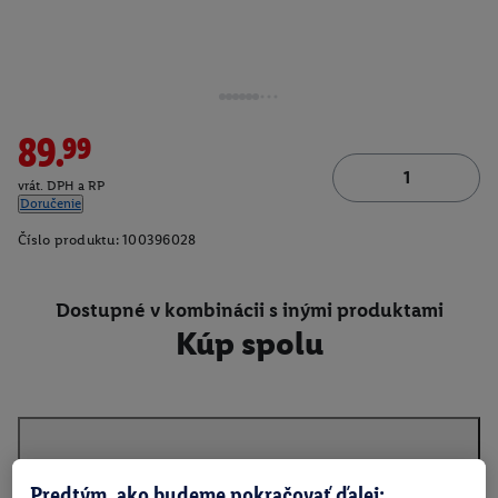
89.99
vrát. DPH a RP
Doručenie
Číslo produktu:
100396028
Dostupné v kombinácii s inými produktami
Kúp spolu
O produkte
Predtým, ako budeme pokračovať ďalej: