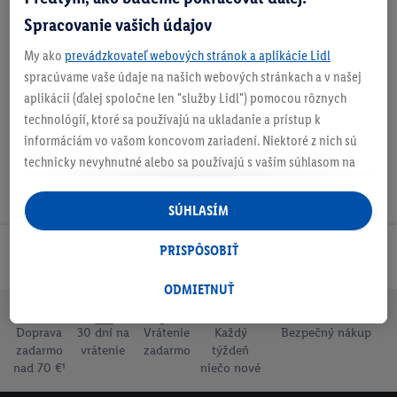
Spracovanie vašich údajov
My ako
prevádzkovateľ webových stránok a aplikácie Lidl
Na stiahnutie
spracúvame vaše údaje na našich webových stránkach a v našej
aplikácii (ďalej spoločne len "služby Lidl") pomocou rôznych
technológií, ktoré sa používajú na ukladanie a prístup k
informáciám vo vašom koncovom zariadení. Niektoré z nich sú
technicky nevyhnutné alebo sa používajú s vaším súhlasom na
pohodlné nastavenie, na zostavovanie štatistík alebo na
personalizovanú reklamu v rámci služieb Lidl aj mimo nich. Ak
SÚHLASÍM
ste účastníkom programu Lidl Plus, na tieto účely sa spracúvajú
aj údaje z vášho nákupného správania v obchode.
PRISPÔSOBIŤ
Odoberaj Newsletter!
Ak tu udelíte svoj súhlas na účely personalizovanej reklamy a
následne si vytvoríte účet Lidl Plus alebo sa prihlásite do svojho
ODMIETNUŤ
existujúceho účtu Lidl Plus, my a náš partner Criteo S.A. môžeme
tiež vytvoriť špeciálny online identifikátor z e-mailovej adresy,
Doprava
30 dní na
Vrátenie
Každý
Bezpečný nákup
zadarmo
vrátenie
zadarmo
týždeň
ktorú tam uvediete, aby sme vás mohli rozpoznať v službách
nad 70 €¹
niečo nové
prevádzkovaných tretími stranami a zobrazovať vám
personalizovanú reklamu. Na tento účel môže byť vaša