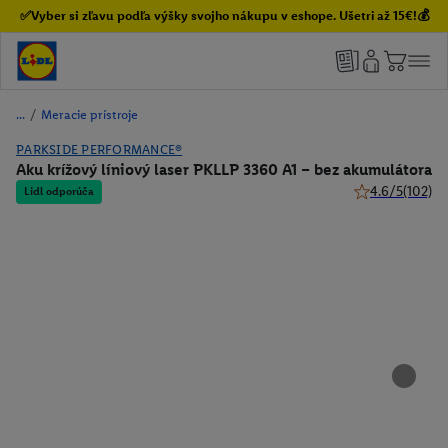
✅Vyber si zľavu podľa výšky svojho nákupu v eshope. Ušetri až 15€!💰
/
Meracie prístroje
PARKSIDE PERFORMANCE®
Aku krížový líniový laser PKLLP 3360 A1 – bez akumulátora
4.6/5
(102)
Lidl odporúča
4.6 z 5 hviezdi