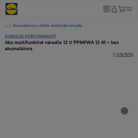
/
Akumulátory a ďalšie elektrické náradie
PARKSIDE PERFORMANCE®
Aku multifunkčné náradie 12 V PPMFWA 12 A1 – bez
akumulátora
3.9/5
(15)
3.9 z 5 hviezd