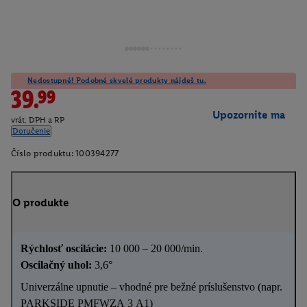
Nedostupné! Podobné skvelé produkty nájdeš tu.
39.99
Upozornite ma
vrát. DPH a RP
Doručenie
Číslo produktu:
100394277
O produkte
Rýchlosť oscilácie:
10 000 – 20 000/min.
Oscilačný uhol:
3,6°
Univerzálne upnutie – vhodné pre bežné príslušenstvo (napr.
PARKSIDE PMFWZA 3 A1)