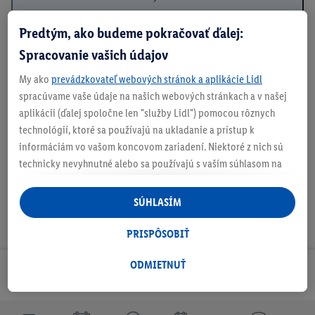
Predtým, ako budeme pokračovať ďalej:
Spracovanie vašich údajov
Podrobnosti o bezpečnosti produktu
My ako
prevádzkovateľ webových stránok a aplikácie Lidl
spracúvame vaše údaje na našich webových stránkach a v našej
aplikácii (ďalej spoločne len "služby Lidl") pomocou rôznych
Na stiahnutie
technológií, ktoré sa používajú na ukladanie a prístup k
informáciám vo vašom koncovom zariadení. Niektoré z nich sú
technicky nevyhnutné alebo sa používajú s vaším súhlasom na
pohodlné nastavenie, na zostavovanie štatistík alebo na
personalizovanú reklamu v rámci služieb Lidl aj mimo nich. Ak
SÚHLASÍM
ste účastníkom programu Lidl Plus, na tieto účely sa spracúvajú
aj údaje z vášho nákupného správania v obchode.
PRISPÔSOBIŤ
Ak tu udelíte svoj súhlas na účely personalizovanej reklamy a
následne si vytvoríte účet Lidl Plus alebo sa prihlásite do svojho
ODMIETNUŤ
Odoberaj Newsletter!
existujúceho účtu Lidl Plus, my a náš partner Criteo S.A. môžeme
tiež vytvoriť špeciálny online identifikátor z e-mailovej adresy,