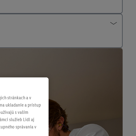
ch stránkach a v
 na ukladanie a prístup
užívajú s vaším
mci služieb Lidl aj
ákupného správania v