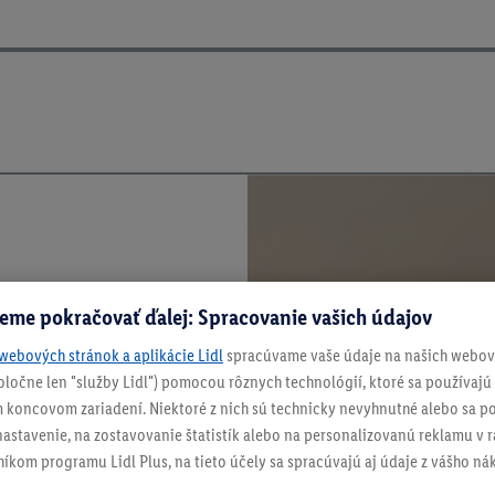
eme pokračovať ďalej: Spracovanie vašich údajov
webových stránok a aplikácie Lidl
spracúvame vaše údaje na našich webový
spoločne len "služby Lidl") pomocou rôznych technológií, ktoré sa používajú
 koncovom zariadení. Niektoré z nich sú technicky nevyhnutné alebo sa po
stavenie, na zostavovanie štatistík alebo na personalizovanú reklamu v rá
níkom programu Lidl Plus, na tieto účely sa spracúvajú aj údaje z vášho n