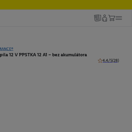
MANCE®
píla 12 V PPSTKA 12 A1 – bez akumulátora
4.4/5
(28)
4.4 z 5 hviezdičiek