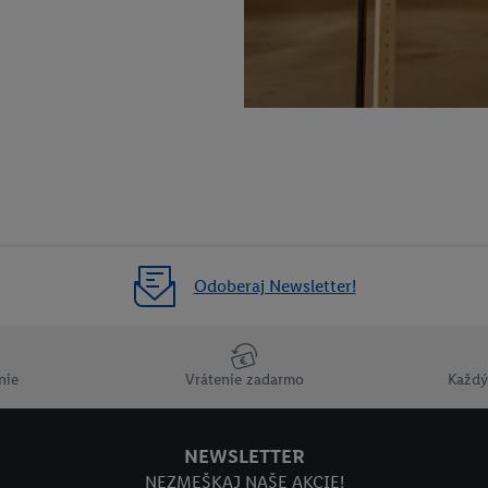
Odoberaj Newsletter!
nie
Vrátenie zadarmo
Každý
NEWSLETTER
NEZMEŠKAJ NAŠE AKCIE!