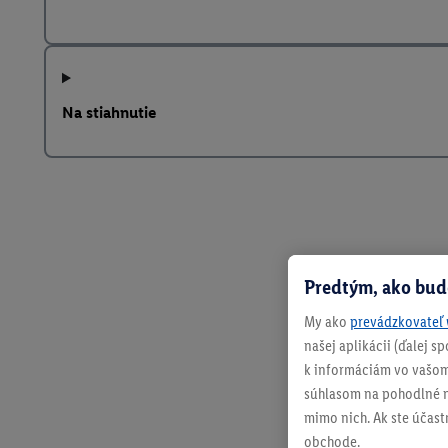
Na stiahnutie
Predtým, ako bud
My ako
prevádzkovateľ 
našej aplikácii (ďalej 
k informáciám vo vašom
súhlasom na pohodlné na
mimo nich. Ak ste účast
obchode.