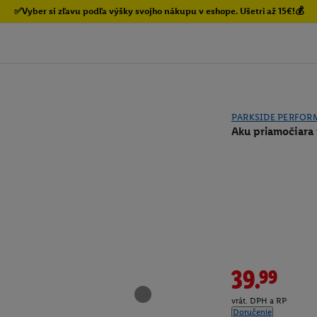
✅Vyber si zľavu podľa výšky svojho nákupu v eshope. Ušetri až 15€!💰
PARKSIDE PERFOR
Aku priamočiara 
39.99
vrát. DPH a RP
Doručenie