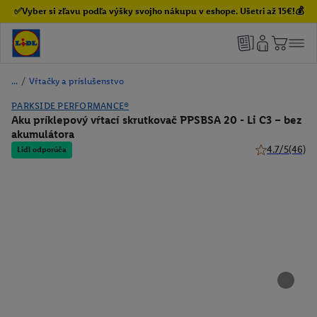
✅Vyber si zľavu podľa výšky svojho nákupu v eshope. Ušetri až 15€!💰
/
Vŕtačky a príslušenstvo
PARKSIDE PERFORMANCE®
Aku príklepový vŕtací skrutkovač PPSBSA 20 - Li C3 – bez
akumulátora
4.7/5
(46)
Lidl odporúča
4.7 z 5 hviezd