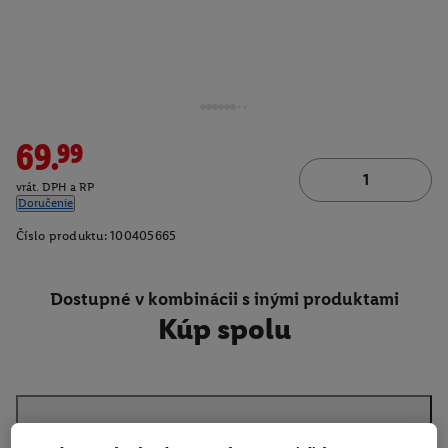
69.99
vrát. DPH a RP
Doručenie
Číslo produktu:
100405665
Dostupné v kombinácii s inými produktami
Kúp spolu
O produkte