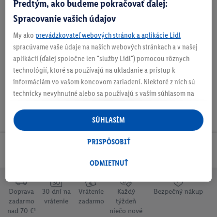
Predtým, ako budeme pokračovať ďalej:
Spracovanie vašich údajov
My ako
prevádzkovateľ webových stránok a aplikácie Lidl
spracúvame vaše údaje na našich webových stránkach a v našej
Na stiahnutie
aplikácii (ďalej spoločne len "služby Lidl") pomocou rôznych
technológií, ktoré sa používajú na ukladanie a prístup k
informáciám vo vašom koncovom zariadení. Niektoré z nich sú
technicky nevyhnutné alebo sa používajú s vaším súhlasom na
pohodlné nastavenie, na zostavovanie štatistík alebo na
personalizovanú reklamu v rámci služieb Lidl aj mimo nich. Ak
SÚHLASÍM
ste účastníkom programu Lidl Plus, na tieto účely sa spracúvajú
aj údaje z vášho nákupného správania v obchode.
PRISPÔSOBIŤ
Odoberaj Newsletter!
Ak tu udelíte svoj súhlas na účely personalizovanej reklamy a
následne si vytvoríte účet Lidl Plus alebo sa prihlásite do svojho
ODMIETNUŤ
existujúceho účtu Lidl Plus, my a náš partner Criteo S.A. môžeme
tiež vytvoriť špeciálny online identifikátor z e-mailovej adresy,
Doprava
30 dní na
Vrátenie
Každý
Bezpečný nákup
ktorú tam uvediete, aby sme vás mohli rozpoznať v službách
zadarmo
vrátenie
zadarmo
týždeň
prevádzkovaných tretími stranami a zobrazovať vám
nad 70 €¹
niečo nové