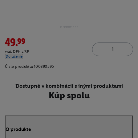
49.99
vrát. DPH a RP
Doručenie
Číslo produktu:
100393595
Dostupné v kombinácii s inými produktami
Kúp spolu
O produkte