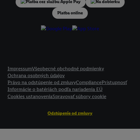
V časti "
Prispôsobiť
" môžete povoliť jednotlivé účely a nájsť ďalšie in
Na dobierku
podmienkach spracúvania osobných údajov.
Platba online
Kliknutím na možnosť "
Odmietnuť
" môžete povoliť iba používanie po
technológií. Kliknutím na "
Súhlasím
" vyjadríte súhlas so spracúvaním
vyššie uvedené účely. Ďalšie informácie vrátane informácií o dobe u
údajov a Vašom práve kedykoľvek odvolať súhlas s účinnosťou do bu
nájdete v našich
zásadách ochrany osobných údajov
.
Imprint nájdete 
Právne informácie
Impressum
Všeobecné obchodné podmienky
Ochrana osobných údajov
Právo na odstúpenie od zmluvy
Compliance
Prístupnosť
Informácie o batériách podľa nariadenia EÚ
Cookies ustanovenia
Spravovať súbory cookie
Odstúpenie od zmluvy