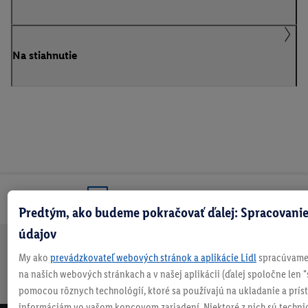
Na stiahnutie
Odoberaj Newsletter!
Predtým, ako budeme pokračovať ďalej: Spracovanie
údajov
My ako
prevádzkovateľ webových stránok a aplikácie Lidl
spracúvame 
Doprava
30 dní na
Vrátenie
Každý
Bezpečný nákup
zadarmo
vrátenie
zadarmo
týždeň
na našich webových stránkach a v našej aplikácii (ďalej spoločne len "
nad 70 €¹
niečo nové
pomocou rôznych technológií, ktoré sa používajú na ukladanie a prís
informáciám vo vašom koncovom zariadení. Niektoré z nich sú techni