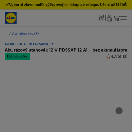
✅Vyber si zľavu podľa výšky svojho nákupu v eshope. Ušetri až 15€!💰
/
Aku skrutkovače
PARKSIDE PERFORMANCE®
Aku rázový uťahovák 12 V PDSSAP 12 A1 – bez akumulátora
4.7/5
(113)
Lidl odporúča
4.7 z 5 hviezdi