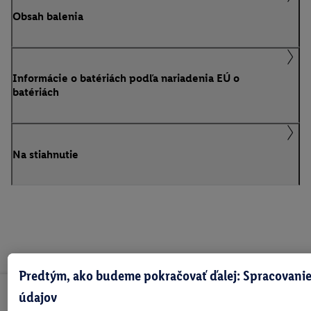
Obsah balenia
Informácie o batériách podľa nariadenia EÚ o
batériách
Na stiahnutie
Predtým, ako budeme pokračovať ďalej: Spracovanie
údajov
Odoberaj Newsletter!