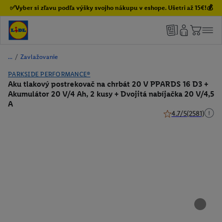
✅Vyber si zľavu podľa výšky svojho nákupu v eshope. Ušetri až 15€!💰
/
Zavlažovanie
PARKSIDE PERFORMANCE®
Aku tlakový postrekovač na chrbát 20 V PPARDS 16 D3 +
Akumulátor 20 V/4 Ah, 2 kusy + Dvojitá nabíjačka 20 V/4,5
A
4.7/5
(2581)
4.7 z 5 hviezdičiek 