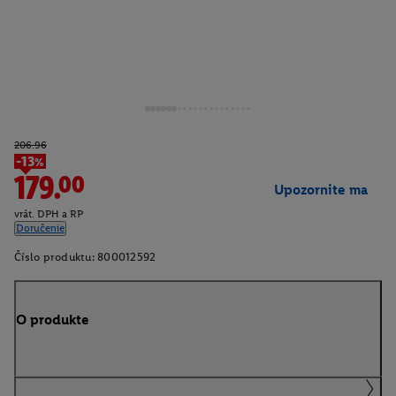
206.96
-13%
179.00
Upozornite ma
vrát. DPH a RP
Doručenie
Číslo produktu:
800012592
O produkte