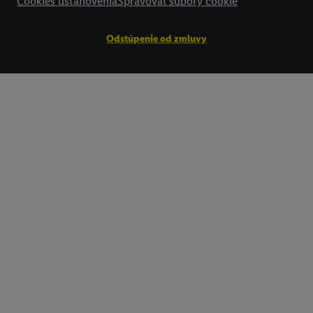
Cookies ustanovenia
Spravovať súbory cookie
Odstúpenie od zmluvy