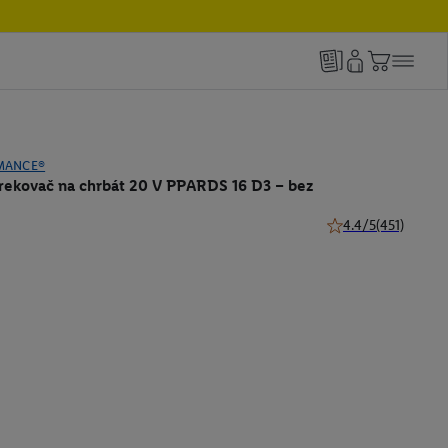
MANCE®
trekovač na chrbát 20 V PPARDS 16 D3 – bez
4.4/5
(451)
4.4 z 5 hviezdičiek 