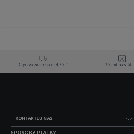
Doprava zadarmo nad 70 €¹
30 dní na vráte
KONTAKTUJ NÁS
SPÔSOBY PLATBY