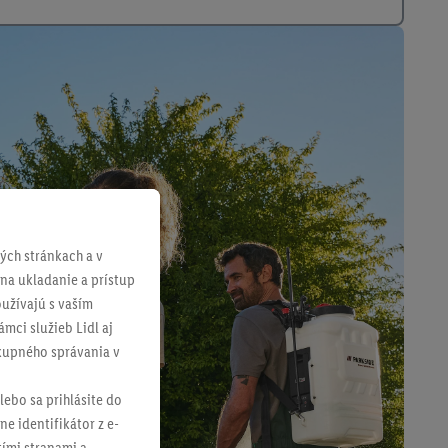
ch stránkach a v
 na ukladanie a prístup
užívajú s vaším
mci služieb Lidl aj
ákupného správania v
lebo sa prihlásite do
ne identifikátor z e-
tími stranami a