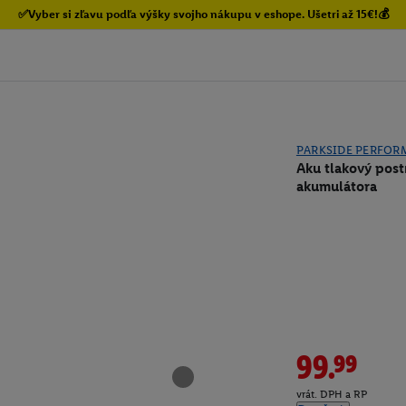
✅Vyber si zľavu podľa výšky svojho nákupu v eshope. Ušetri až 15€!💰
PARKSIDE PERFOR
Aku tlakový pos
akumulátora
99.99
vrát. DPH a RP