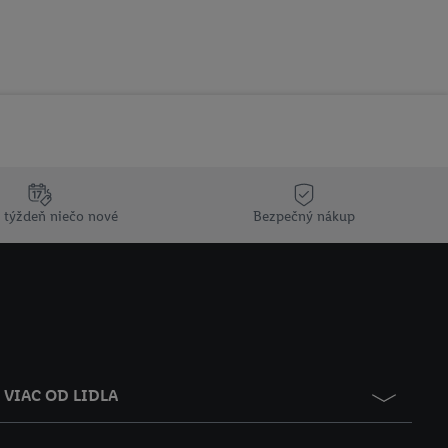
 týždeň niečo nové
Bezpečný nákup
VIAC OD LIDLA