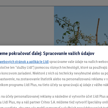
eme pokračovať ďalej: Spracovanie vašich údajov
webových stránok a aplikácie Lidl
spracúvame vaše údaje na našich webový
spoločne len "služby Lidl") pomocou rôznych technológií, ktoré sa používajú
 koncovom zariadení. Niektoré z nich sú technicky nevyhnutné alebo sa po
stavenie, na zostavovanie štatistík alebo na personalizovanú reklamu v rá
níkom programu Lidl Plus, na tieto účely sa spracúvajú aj údaje z vášho n
s na účely personalizovanej reklamy a následne si vytvoríte účet Lidl Plus a
 Lidl Plus, my a náš partner Criteo S.A. môžeme tiež vytvoriť špeciálny onli
tam uvediete, aby sme vás mohli rozpoznať v službách prevádzkovaných tre