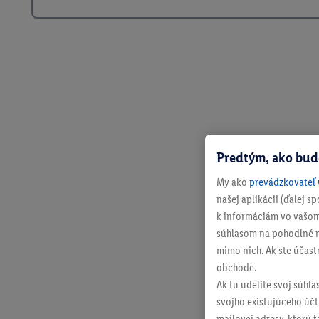
Predtým, ako bud
My ako
prevádzkovateľ 
našej aplikácii (ďalej 
k informáciám vo vašom
súhlasom na pohodlné na
mimo nich. Ak ste účast
obchode.
Ak tu udelíte svoj súhla
svojho existujúceho účtu
mailovej adresy, ktorú 