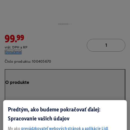
99.99
vrát. DPH a RP
Doručenie
Číslo produktu:
100405670
O produkte
Predtým, ako budeme pokračovať ďalej:
Na stiahnutie
Spracovanie vašich údajov
My ako
prevádzkovateľ webových stránok a aplikácie Lidl