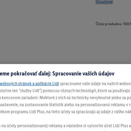
Doručenie
Číslo produktu:
100
eme pokračovať ďalej: Spracovanie vašich údajov
webových stránok a aplikácie Lidl
spracúvame vaše údaje na našich webový
spoločne len "služby Lidl") pomocou rôznych technológií, ktoré sa používajú
 koncovom zariadení. Niektoré z nich sú technicky nevyhnutné alebo sa po
stavenie, na zostavovanie štatistík alebo na personalizovanú reklamu v rá
níkom programu Lidl Plus, na tieto účely sa spracúvajú aj údaje z vášho n
s na účely personalizovanej reklamy a následne si vytvoríte účet Lidl Plus a