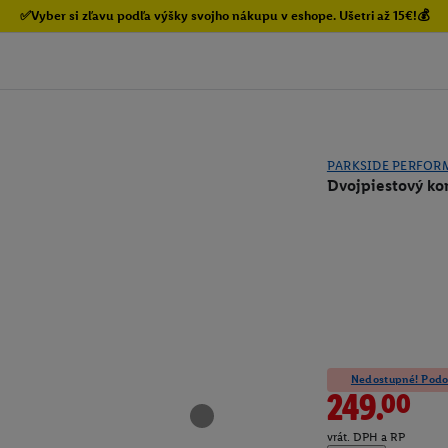
✅Vyber si zľavu podľa výšky svojho nákupu v eshope. Ušetri až 15€!💰
PARKSIDE PERFOR
Dvojpiestový k
Nedostupné! Podob
249.00
vrát. DPH a RP