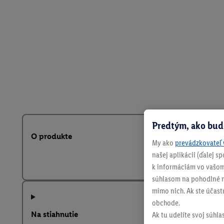
Predtým, ako bud
O produkte
My ako
prevádzkovateľ 
našej aplikácii (ďalej 
k informáciám vo vašom
súhlasom na pohodlné na
mimo nich. Ak ste účast
obchode.
Na stiahnutie
Ak tu udelíte svoj súhla