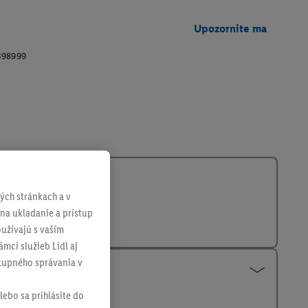
Upozornite ma
398999
ch stránkach a v
 na ukladanie a prístup
užívajú s vaším
mci služieb Lidl aj
ákupného správania v
lebo sa prihlásite do