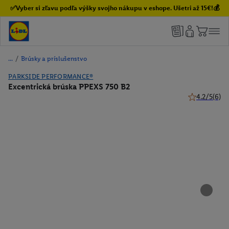
✅Vyber si zľavu podľa výšky svojho nákupu v eshope. Ušetri až 15€!💰
/
Brúsky a príslušenstvo
PARKSIDE PERFORMANCE®
Excentrická brúska PPEXS 750 B2
4.2/5
(6)
4.2 z 5 hviez