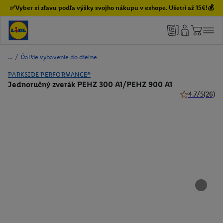
✅Vyber si zľavu podľa výšky svojho nákupu v eshope. Ušetri až 15€!💰
/
Ďalšie vybavenie do dielne
PARKSIDE PERFORMANCE®
Jednoručný zverák PEHZ 300 A1/PEHZ 900 A1
4.7/5
(26)
4.7 z 5 hviezd