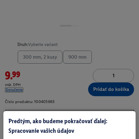
Druh:
Vyberte variant
300 mm, 2 kusy
900 mm
9.99
vrát. DPH
Pridať do košíka
Doručenie
Číslo produktu:
100405663
Predtým, ako budeme pokračovať ďalej:
O produkte
Spracovanie vašich údajov