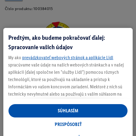
Číslo produktu:
100384015
Zistite svoju veľkosť
Predtým, ako budeme pokračovať ďalej:
Spracovanie vašich údajov
My ako
prevádzkovateľ webových stránok a aplikácie Lidl
spracúvame vaše údaje na našich webových stránkach a v našej
O produkte
aplikácii (ďalej spoločne len "služby Lidl") pomocou rôznych
technológií, ktoré sa používajú na ukladanie a prístup k
informáciám vo vašom koncovom zariadení. Niektoré z nich sú
technicky nevyhnutné alebo sa používajú s vaším súhlasom na
pohodlné nastavenie, na zostavovanie štatistík alebo na
Podrobnosti o bezpečnosti produktu
personalizovanú reklamu v rámci služieb Lidl aj mimo nich. Ak
SÚHLASÍM
ste účastníkom programu Lidl Plus, na tieto účely sa spracúvajú
aj údaje z vášho nákupného správania v obchode.
PRISPÔSOBIŤ
Ak tu udelíte svoj súhlas na účely personalizovanej reklamy a