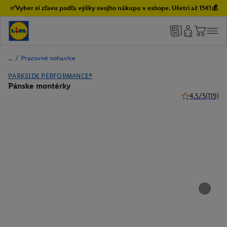
✅Vyber si zľavu podľa výšky svojho nákupu v eshope. Ušetri až 15€!💰
/
Pracovné nohavice
PARKSIDE PERFORMANCE®
Pánske montérky
4.5/5
(119)
4.5 z 5 hviezdi