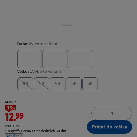
Farba:
Vyberte variant
Veľkosť:
Vyberte variant
46
52
54
56
58
14.99
*
-13%
12.99
vrát. DPH
Pridať do košíka
* Najnižšia cena za posledných 30 dní
Doručenie