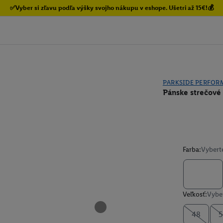
✅Vyber si zľavu podľa výšky svojho nákupu v eshope. Ušetri až 15€!💰
PARKSIDE PERFOR
Pánske strečové
Farba:
Vybert
Veľkosť:
Vyber
48
5