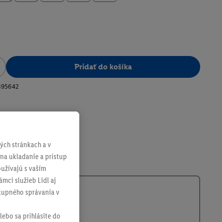
Pridať do košíka
395642
ch stránkach a v
 na ukladanie a prístup
užívajú s vaším
mci služieb Lidl aj
ákupného správania v
lebo sa prihlásite do