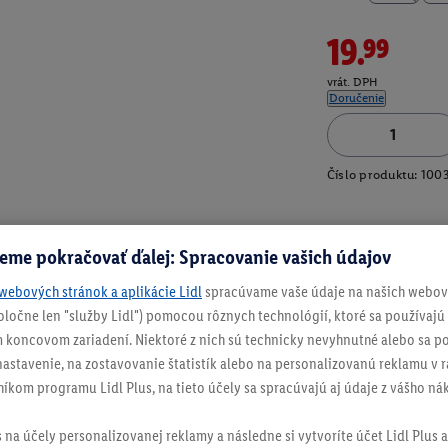
19.99
vrát. DPH
Doručenie
Číslo produktu:
100
eme pokračovať ďalej: Spracovanie vašich údajov
webových stránok a aplikácie Lidl
spracúvame vaše údaje na našich webový
spoločne len "služby Lidl") pomocou rôznych technológií, ktoré sa používajú
 koncovom zariadení. Niektoré z nich sú technicky nevyhnutné alebo sa po
stavenie, na zostavovanie štatistík alebo na personalizovanú reklamu v rá
níkom programu Lidl Plus, na tieto účely sa spracúvajú aj údaje z vášho n
s na účely personalizovanej reklamy a následne si vytvoríte účet Lidl Plus a