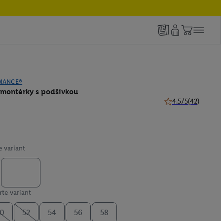
MANCE®
 montérky s podšívkou
4.5/5
(42)
4.5 z 5 hviezdičiek
e variant
te variant
0
52
54
56
58