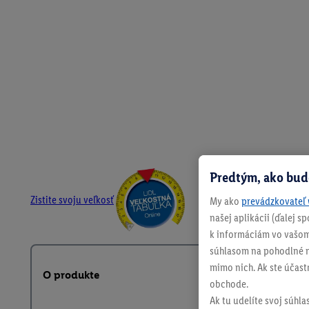
Predtým, ako bud
Zistite svoju veľkosť
My ako
prevádzkovateľ 
našej aplikácii (ďalej 
k informáciám vo vašom
súhlasom na pohodlné na
mimo nich. Ak ste účast
O produkte
obchode.
Ak tu udelíte svoj súhla