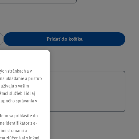
Pridať do košíka
382969
ch stránkach a v
 na ukladanie a prístup
užívajú s vaším
mci služieb Lidl aj
ákupného správania v
lebo sa prihlásite do
ne identifikátor z e-
tími stranami a
sa zlúčená aj s inými