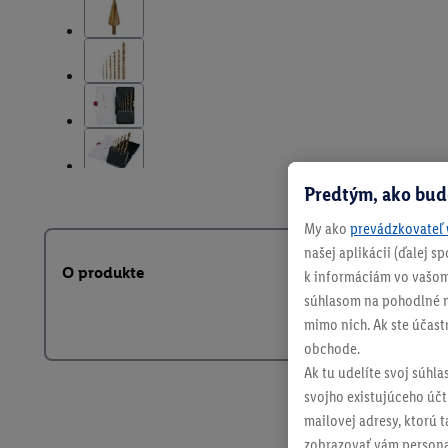
Predtým, ako bud
My ako
prevádzkovateľ 
našej aplikácii (ďalej 
O produkte
k informáciám vo vašom
súhlasom na pohodlné na
mimo nich. Ak ste účast
obchode.
Ak tu udelíte svoj súhla
svojho existujúceho účtu
mailovej adresy, ktorú 
zobrazovať vám personal