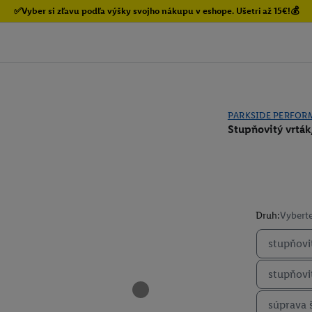
✅Vyber si zľavu podľa výšky svojho nákupu v eshope. Ušetri až 15€!💰
PARKSIDE PERFOR
Stupňovitý vrtá
Druh:
Vyberte
stupňovi
stupňovi
súprava 