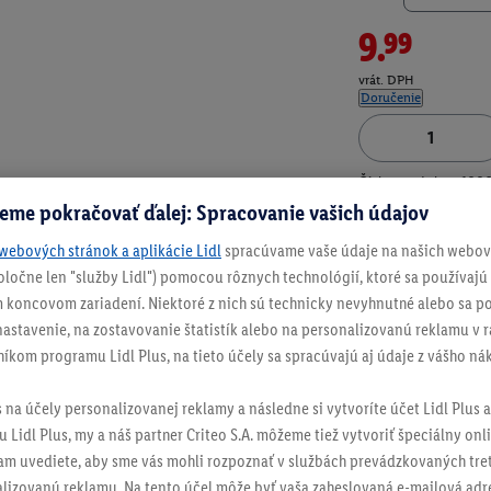
9.99
vrát. DPH
Doručenie
Číslo produktu:
100
eme pokračovať ďalej: Spracovanie vašich údajov
webových stránok a aplikácie Lidl
spracúvame vaše údaje na našich webový
spoločne len "služby Lidl") pomocou rôznych technológií, ktoré sa používajú
 koncovom zariadení. Niektoré z nich sú technicky nevyhnutné alebo sa po
stavenie, na zostavovanie štatistík alebo na personalizovanú reklamu v rá
níkom programu Lidl Plus, na tieto účely sa spracúvajú aj údaje z vášho n
s na účely personalizovanej reklamy a následne si vytvoríte účet Lidl Plus a
 Lidl Plus, my a náš partner Criteo S.A. môžeme tiež vytvoriť špeciálny onli
tam uvediete, aby sme vás mohli rozpoznať v službách prevádzkovaných tre
izovanú reklamu. Na tento účel môže byť vaša zaheslovaná e-mailová adre