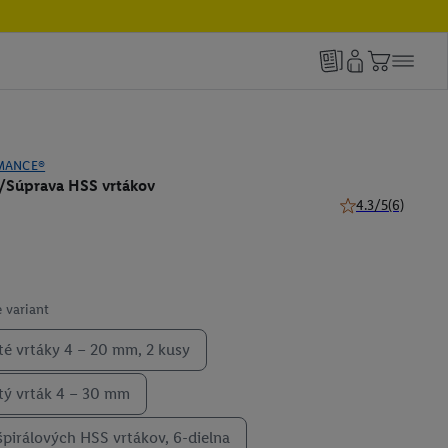
MANCE®
k/Súprava HSS vrtákov
4.3/5
(6)
4.3 z 5 hviezdičie
 variant
té vrtáky 4 – 20 mm, 2 kusy
tý vrták 4 – 30 mm
špirálových HSS vrtákov, 6-dielna