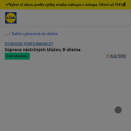
✅Vyber si zľavu podľa výšky svojho nákupu v eshope. Ušetri až 15€!💰
/
Ďalšie vybavenie do dielne
PARKSIDE PERFORMANCE®
Súprava nástrčných kľúčov, 8-dielna
4.6/5
(16)
Lidl odporúča
4.6 z 5 hviezd