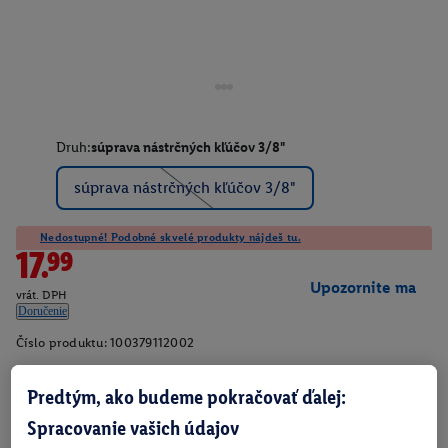
Druh:
súprava nástrčných kľúčov 3/8"
súprava nástrčných kľúčov 3/8"
Nedostupné! Podobné skvelé produkty nájdeš tu.
17.99
Upozornite ma
vrát. DPH
Doručenie
Číslo produktu:
100379112002
Predtým, ako budeme pokračovať ďalej:
O produkte
Spracovanie vašich údajov