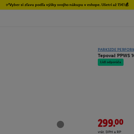
✅Vyber si zľavu podľa výšky svojho nákupu v eshope. Ušetri až 15€!💰
PARKSIDE PERFOR
Tepovač PPWS 1
Lidl odporúča
299.00
vrát. DPH a RP