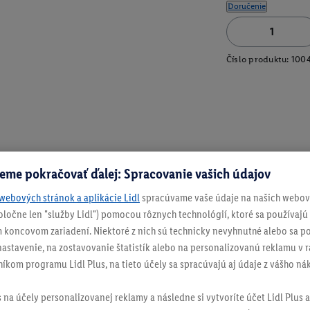
Doručenie
Číslo produktu:
100
eme pokračovať ďalej: Spracovanie vašich údajov
webových stránok a aplikácie Lidl
spracúvame vaše údaje na našich webový
spoločne len "služby Lidl") pomocou rôznych technológií, ktoré sa používajú
 koncovom zariadení. Niektoré z nich sú technicky nevyhnutné alebo sa po
stavenie, na zostavovanie štatistík alebo na personalizovanú reklamu v rá
níkom programu Lidl Plus, na tieto účely sa spracúvajú aj údaje z vášho n
s na účely personalizovanej reklamy a následne si vytvoríte účet Lidl Plus a