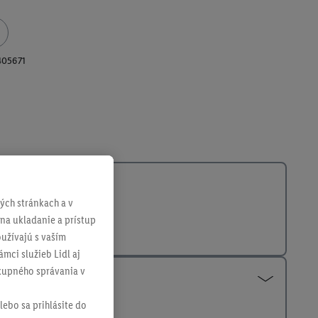
405671
ch stránkach a v
 na ukladanie a prístup
užívajú s vaším
mci služieb Lidl aj
ákupného správania v
lebo sa prihlásite do