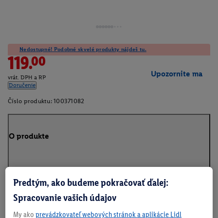
Nedostupné! Podobné skvelé produkty nájdeš tu.
119.00
Upozornite ma
vrát. DPH a RP
Doručenie
Číslo produktu:
100371082
O produkte
Predtým, ako budeme pokračovať ďalej:
Na stiahnutie
Spracovanie vašich údajov
My ako
prevádzkovateľ webových stránok a aplikácie Lidl