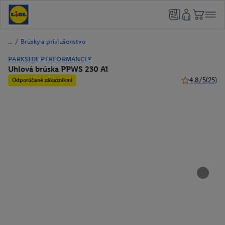
/
Brúsky a príslušenstvo
PARKSIDE PERFORMANCE®
Uhlová brúska PPWS 230 A1
4.8/5
(25)
Odporúčané zákazníkmi
4.8 z 5 hviezd