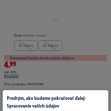
Druh:
Vyberte variant
18 zubov
24 zubov
Nedostupné! Podobné skvelé produkty nájdeš tu.
4.99
vrát. DPH
Doručenie
Číslo produktu:
100359584
Predtým, ako budeme pokračovať ďalej:
O produkte
Spracovanie vašich údajov