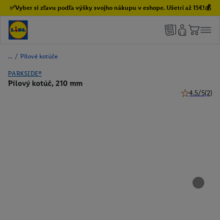
✅Vyber si zľavu podľa výšky svojho nákupu v eshope. Ušetri až 15€!💰
/
Pílové kotúče
PARKSIDE®
Pílový kotúč, 210 mm
4.5/5
(2)
4.5 z 5 hviez