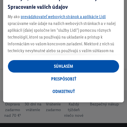
Spracovanie vašich údajov
My ako
prevádzkovateľ webových stránok a aplikácie Lidl
Podrobnosti o bezpečnosti produktu
spracúvame vaše údaje na našich webových stránkach a v našej
aplikácii (ďalej spoločne len "služby Lidl") pomocou rôznych
technológií, ktoré sa používajú na ukladanie a prístup k
informáciám vo vašom koncovom zariadení. Niektoré z nich sú
technicky nevyhnutné alebo sa používajú s vaším súhlasom na
pohodlné nastavenie, na zostavovanie štatistík alebo na
personalizovanú reklamu v rámci služieb Lidl aj mimo nich. Ak
SÚHLASÍM
ste účastníkom programu Lidl Plus, na tieto účely sa spracúvajú
aj údaje z vášho nákupného správania v obchode.
PRISPÔSOBIŤ
Odoberaj Newsletter!
Ak tu udelíte svoj súhlas na účely personalizovanej reklamy a
následne si vytvoríte účet Lidl Plus alebo sa prihlásite do svojho
ODMIETNUŤ
existujúceho účtu Lidl Plus, my a náš partner Criteo S.A. môžeme
Doprava
30 dní na
Vrátenie
Každý
Bezpečný nákup
tiež vytvoriť špeciálny online identifikátor z e-mailovej adresy,
zadarmo
vrátenie
zadarmo
týždeň
ktorú tam uvediete, aby sme vás mohli rozpoznať v službách
nad 70 €¹
niečo nové
prevádzkovaných tretími stranami a zobrazovať vám
personalizovanú reklamu. Na tento účel môže byť vaša