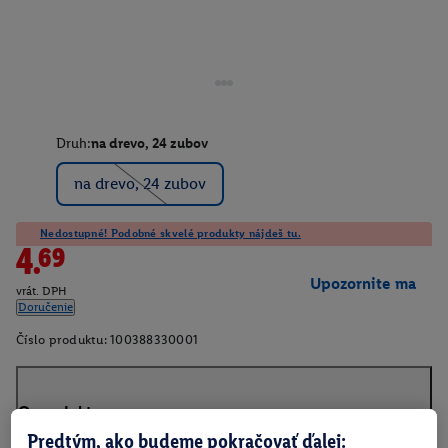
Druh:
na drevo, 24 zubov
na drevo, 24 zubov
Nedostupné! Podobné skvelé produkty nájdeš tu.
4.69
Upozornite ma
vrát. DPH
Doručenie
Číslo produktu:
100388330001
O produkte
Predtým, ako budeme pokračovať ďalej: